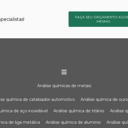
FAÇA SEU ORÇAMENTO AGO
ecialistas!
MESMO
análise químicas de metais
lise química de catalisador automotivo
análise química de our
química de aço inoxidável
análise química de titânio
análise
ímica de liga metálica
análise química de aluminio
análise q