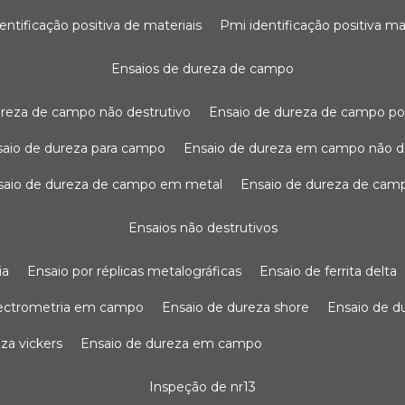
dentificação positiva de materiais
pmi identificação positiva ma
ensaios de dureza de campo
dureza de campo não destrutivo
ensaio de dureza de campo po
nsaio de dureza para campo
ensaio de dureza em campo não d
nsaio de dureza de campo em metal
ensaio de dureza de cam
ensaios não destrutivos
ia
ensaio por réplicas metalográficas
ensaio de ferrita delta
pectrometria em campo
ensaio de dureza shore
ensaio de 
eza vickers
ensaio de dureza em campo
inspeção de nr13