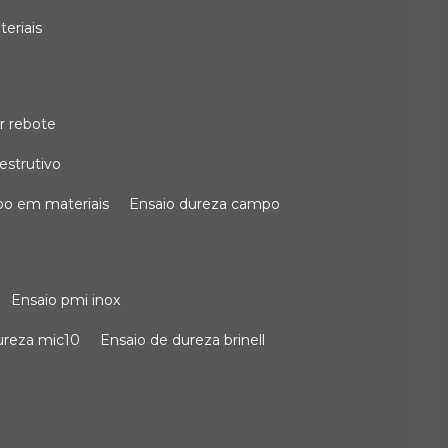
teriais
r rebote
estrutivo
po em materiais
ensaio dureza campo
ensaio pmi inox
dureza mic10
ensaio de dureza brinell