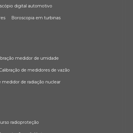
oscópio digital automotivo
res
boroscopia em turbinas
alibração medidor de umidade
calibração de medidores de vazão
de medidor de radiação nuclear
curso radioproteção