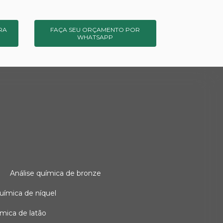
RA
FAÇA SEU ORÇAMENTO POR
WHATSAPP
o
análise química de bronze
 química de níquel
uímica de latão