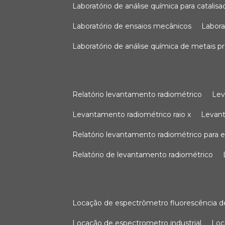
laboratório de análise química para catali
laboratório de ensaios mecânicos
labor
laboratório de análise química de metais p
relatório levantamento radiométrico
le
levantamento radiométrico raio x
levan
relatório levantamento radiométrico para
relatório de levantamento radiométrico
locação de espectrômetro fluorescência de
locação de espectrometro industrial
lo