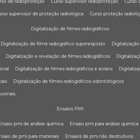
urso de radioproteção
curso supervisor radioproteção
curso
curso supervisor de proteção radiológica
curso proteção radioló
digitalização de filmes radiográficos
digitalização de filme radiográfico superexposto
digitalizaçã
digitalização e revelação de filmes radiográficos
digitaliz
ional
digitalização de filmes radiográficos e ecrans
digitali
cais
digitalização de filmes radiográficos odontológicos
ncionais
ensaios PMI
ensaio pmi de análise química
ensaio pmi para análise química
ensaio de pmi para materiais
ensaios de pmi não destrutivos