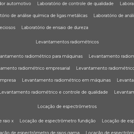
sador automotivo
laboratório de controle de qualidade
labor
atório de análise química de ligas metálicas
laboratório de aná
reciosos
laboratório de ensaio de dureza
levantamentos radiométricos
vantamento radiométrico para máquinas
levantamento radio
tamento radiométrico empresarial
levantamento radiométrico
 empresa
levantamento radiométrico em máquinas
levant
levantamento radiométrico e controle de qualidade
levanta
locação de espectrômetros
 raio x
locação de espectrômetro fundição
locação de es
cação de espectrômetro de raios gama
locação de espectrôm