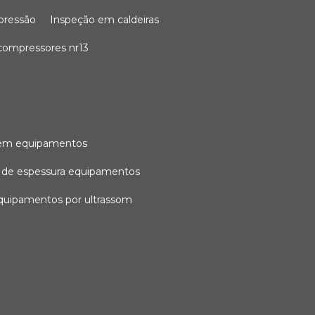
 pressão
inspeção em caldeiras
compressores nr13
l em equipamentos
o de espessura equipamentos
equipamentos por ultrassom