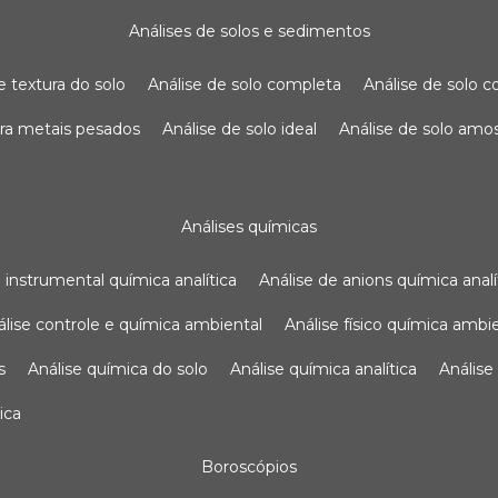
análises de solos e sedimentos
de textura do solo
análise de solo completa
análise de solo
para metais pesados
análise de solo ideal
análise de solo am
análises químicas
se instrumental química analítica
análise de anions química analí
nálise controle e química ambiental
análise físico química ambi
s
análise química do solo
análise química analítica
anális
ica
boroscópios