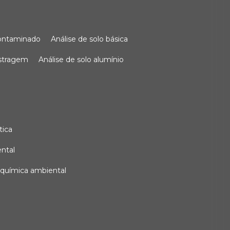
 contaminado
análise de solo básica
ostragem
análise de solo alumínio
tica
ental
e química ambiental