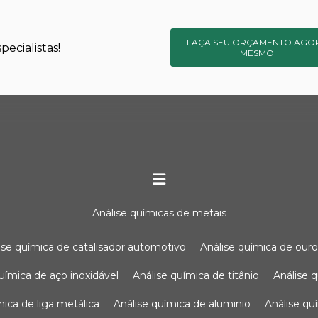
FAÇA SEU ORÇAMENTO AGO
ecialistas!
MESMO
análise químicas de metais
lise química de catalisador automotivo
análise química de our
química de aço inoxidável
análise química de titânio
análise
ímica de liga metálica
análise química de aluminio
análise q