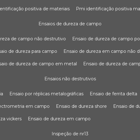
dentificação positiva de materiais
pmi identificação positiva ma
ensaios de dureza de campo
dureza de campo não destrutivo
ensaio de dureza de campo po
nsaio de dureza para campo
ensaio de dureza em campo não d
nsaio de dureza de campo em metal
ensaio de dureza de cam
ensaios não destrutivos
ia
ensaio por réplicas metalográficas
ensaio de ferrita delta
pectrometria em campo
ensaio de dureza shore
ensaio de 
eza vickers
ensaio de dureza em campo
inspeção de nr13