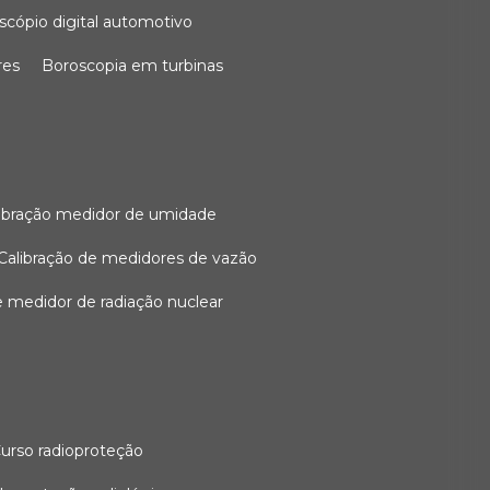
oscópio digital automotivo
res
boroscopia em turbinas
alibração medidor de umidade
calibração de medidores de vazão
de medidor de radiação nuclear
curso radioproteção