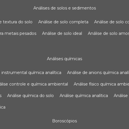
análises de solos e sedimentos
de textura do solo
análise de solo completa
análise de solo
para metais pesados
análise de solo ideal
análise de solo am
análises químicas
se instrumental química analítica
análise de anions química analí
nálise controle e química ambiental
análise físico química ambi
s
análise química do solo
análise química analítica
anális
ica
boroscópios