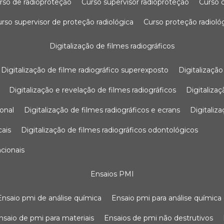
urso de radioproteção
curso supervisor radioproteção
curso
curso supervisor de proteção radiológica
curso proteção radioló
digitalização de filmes radiográficos
digitalização de filme radiográfico superexposto
digitalizaçã
digitalização e revelação de filmes radiográficos
digitaliz
ional
digitalização de filmes radiográficos e ecrans
digitali
cais
digitalização de filmes radiográficos odontológicos
ncionais
ensaios PMI
ensaio pmi de análise química
ensaio pmi para análise química
ensaio de pmi para materiais
ensaios de pmi não destrutivos