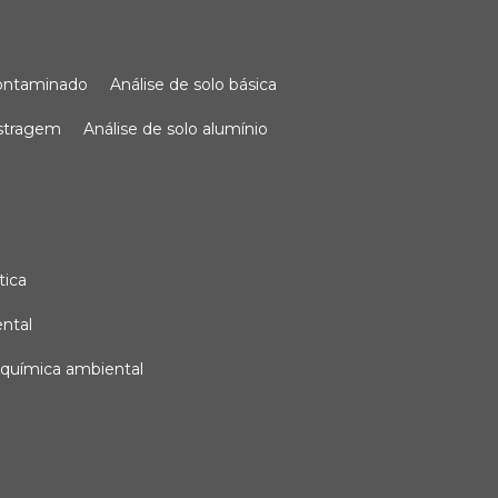
 contaminado
análise de solo básica
ostragem
análise de solo alumínio
tica
ental
e química ambiental