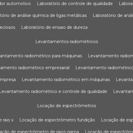
sador automotivo
laboratório de controle de qualidade
labor
atório de análise química de ligas metálicas
laboratório de aná
reciosos
laboratório de ensaio de dureza
levantamentos radiométricos
vantamento radiométrico para máquinas
levantamento radio
tamento radiométrico empresarial
levantamento radiométrico
 empresa
levantamento radiométrico em máquinas
levant
levantamento radiométrico e controle de qualidade
levanta
locação de espectrômetros
 raio x
locação de espectrômetro fundição
locação de es
cação de espectrômetro de raios gama
locação de espectrôm