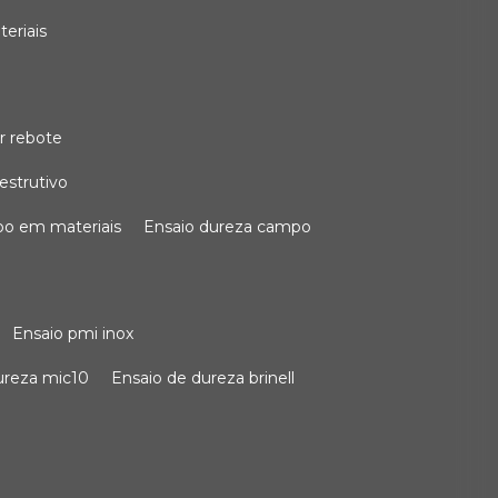
teriais
r rebote
estrutivo
po em materiais
ensaio dureza campo
ensaio pmi inox
dureza mic10
ensaio de dureza brinell