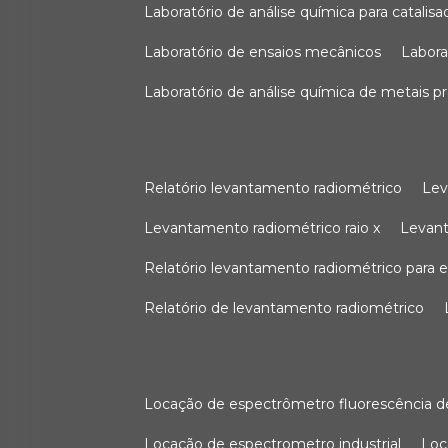
laboratório de análise química para catali
laboratório de ensaios mecânicos
labor
laboratório de análise química de metais p
relatório levantamento radiométrico
le
levantamento radiométrico raio x
levan
relatório levantamento radiométrico para
relatório de levantamento radiométrico
locação de espectrômetro fluorescência de
locação de espectrometro industrial
lo