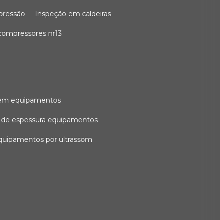
 pressão
inspeção em caldeiras
compressores nr13
l em equipamentos
o de espessura equipamentos
equipamentos por ultrassom