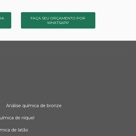
RA
FAÇA SEU ORÇAMENTO POR
WHATSAPP
o
análise química de bronze
 química de níquel
uímica de latão