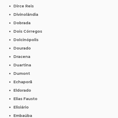
Dirce Reis
Divinolândia
Dobrada
Dois Córregos
Dolcinópolis
Dourado
Dracena
Duartina
Dumont
Echaporã
Eldorado
Elias Fausto
Elisiário
Embaúba