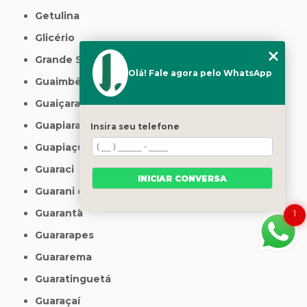
Getulina
Glicério
Grande São Paulo
Olá! Fale agora pelo WhatsApp
Guaimbê
Guaiçara
Guapiara
Insira seu telefone
Guapiaçu
Guaraci
INICIAR CONVERSA
Guarani d'Oeste
Guarantã
1
Guararapes
Guararema
Guaratinguetá
Guaraçaí