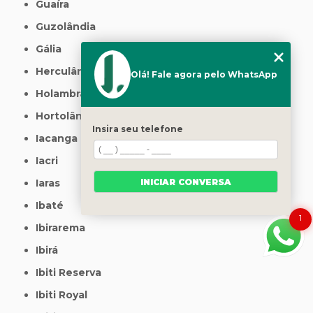
Guaíra
Guzolândia
Gália
Herculândia
Olá! Fale agora pelo WhatsApp
Holambra
Hortolândia
Insira seu telefone
Iacanga
Iacri
INICIAR CONVERSA
Iaras
Ibaté
1
Ibirarema
Ibirá
Ibiti Reserva
Ibiti Royal