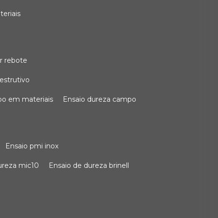
teriais
r rebote
estrutivo
po em materiais
ensaio dureza campo
ensaio pmi inox
dureza mic10
ensaio de dureza brinell