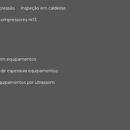
 pressão
inspeção em caldeiras
compressores nr13
l em equipamentos
o de espessura equipamentos
equipamentos por ultrassom