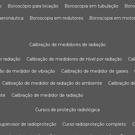
o
boroscópio para locação
boroscopia em tubulação
bor
 aeronáutica
boroscopia em redutores
boroscopia em moto
calibração de medidores de radiação
r radiação
calibração de medidores de nível por radiação
c
ação de medidor de vibração
calibração de medidor de gases
calibração de medidor de radiação do ambiente
calibração 
nte
calibração de medidor de radiação
cursos de proteção radiológica
 supervisor de radioproteção
curso radioproteção completo