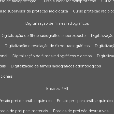
urso de radioproteção
curso supervisor radioproteção
curso
curso supervisor de proteção radiológica
curso proteção radioló
digitalização de filmes radiográficos
digitalização de filme radiográfico superexposto
digitalizaçã
digitalização e revelação de filmes radiográficos
digitaliz
ional
digitalização de filmes radiográficos e ecrans
digitali
cais
digitalização de filmes radiográficos odontológicos
ncionais
ensaios PMI
ensaio pmi de análise química
ensaio pmi para análise química
ensaio de pmi para materiais
ensaios de pmi não destrutivos