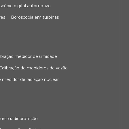
oscópio digital automotivo
res
boroscopia em turbinas
alibração medidor de umidade
calibração de medidores de vazão
de medidor de radiação nuclear
curso radioproteção