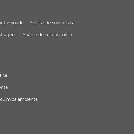
 contaminado
análise de solo básica
ostragem
análise de solo alumínio
tica
ental
e química ambiental