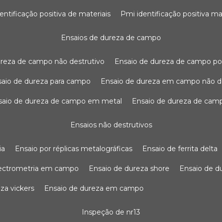
dentificação positiva de materiais
pmi identificação positiva ma
ensaios de dureza de campo
dureza de campo não destrutivo
ensaio de dureza de campo po
nsaio de dureza para campo
ensaio de dureza em campo não d
nsaio de dureza de campo em metal
ensaio de dureza de cam
ensaios não destrutivos
ia
ensaio por réplicas metalográficas
ensaio de ferrita delta
pectrometria em campo
ensaio de dureza shore
ensaio de 
eza vickers
ensaio de dureza em campo
inspeção de nr13