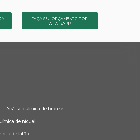
RA
FAÇA SEU ORÇAMENTO POR
WHATSAPP
o
análise química de bronze
 química de níquel
uímica de latão