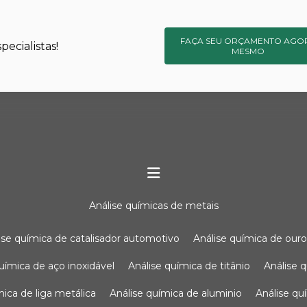
FAÇA SEU ORÇAMENTO AGO
ecialistas!
MESMO
análise químicas de metais
lise química de catalisador automotivo
análise química de our
química de aço inoxidável
análise química de titânio
análise
ímica de liga metálica
análise química de aluminio
análise q