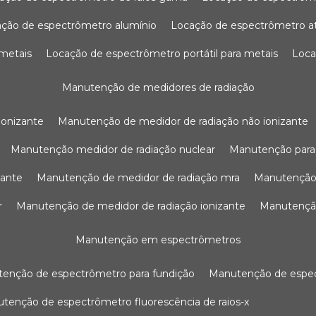
ação de espectrômetro alumínio
locação de espectrômetro 
 metais
locação de espectrômetro portátil para metais
loc
manutenção de medidores de radiação
ionizante
manutenção de medidor de radiação não ionizante
manutenção medidor de radiação nuclear
manutenção para
zante
manutenção de medidor de radiação mra
manutenção
r
manutenção de medidor de radiação ionizante
manutenç
manutenção em espectrômetros
utenção de espectrômetro para fundição
manutenção de esp
nutenção de espectrômetro fluorescência de raios-x