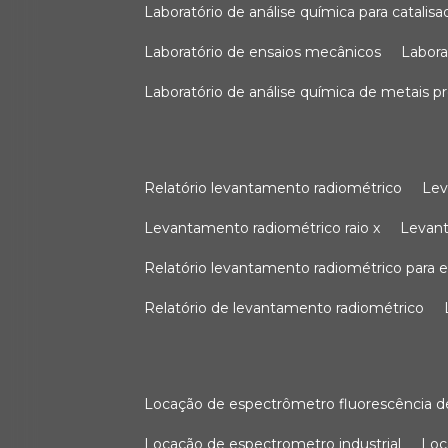
laboratório de análise química para catali
laboratório de ensaios mecânicos
labor
laboratório de análise química de metais p
relatório levantamento radiométrico
le
levantamento radiométrico raio x
levan
relatório levantamento radiométrico para
relatório de levantamento radiométrico
locação de espectrômetro fluorescência de
locação de espectrometro industrial
lo