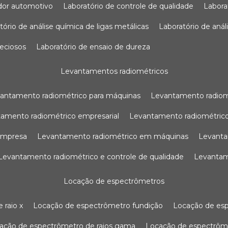
sador automotivo
laboratório de controle de qualidade
labor
atório de análise química de ligas metálicas
laboratório de aná
reciosos
laboratório de ensaio de dureza
levantamentos radiométricos
vantamento radiométrico para máquinas
levantamento radio
tamento radiométrico empresarial
levantamento radiométrico
 empresa
levantamento radiométrico em máquinas
levant
levantamento radiométrico e controle de qualidade
levanta
locação de espectrômetros
 raio x
locação de espectrômetro fundição
locação de es
cação de espectrômetro de raios gama
locação de espectrôm