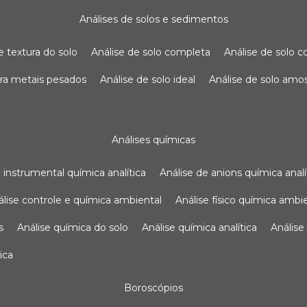
análises de solos e sedimentos
de textura do solo
análise de solo completa
análise de solo
para metais pesados
análise de solo ideal
análise de solo am
análises químicas
se instrumental química analítica
análise de anions química analí
nálise controle e química ambiental
análise físico química ambi
s
análise química do solo
análise química analítica
anális
ica
boroscópios