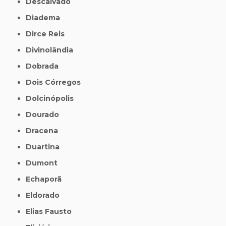
Descalvado
Diadema
Dirce Reis
Divinolândia
Dobrada
Dois Córregos
Dolcinópolis
Dourado
Dracena
Duartina
Dumont
Echaporã
Eldorado
Elias Fausto