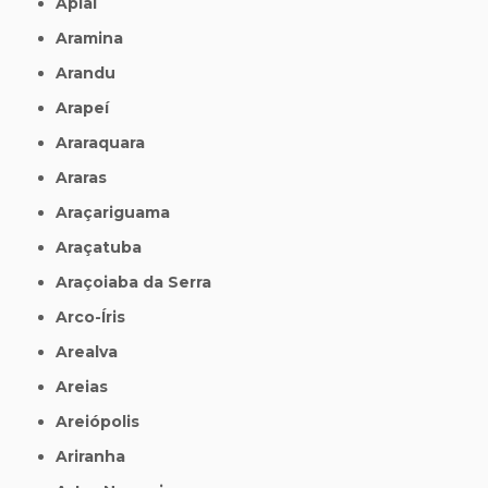
Apiaí
Aramina
Arandu
Arapeí
Araraquara
Araras
Araçariguama
Araçatuba
Araçoiaba da Serra
Arco-Íris
Arealva
Areias
Areiópolis
Ariranha