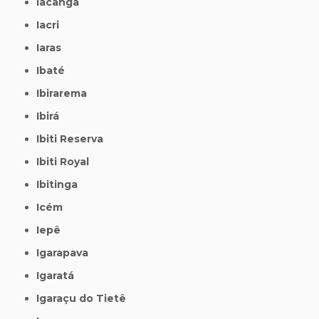
Iacanga
Iacri
Iaras
Ibaté
Ibirarema
Ibirá
Ibiti Reserva
Ibiti Royal
Ibitinga
Icém
Iepê
Igarapava
Igaratá
Igaraçu do Tietê