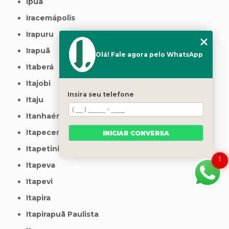
Ipuã
Iracemápolis
Irapuru
Irapuã
Olá! Fale agora pelo WhatsApp
Itaberá
Itajobi
Insira seu telefone
Itaju
Itanhaém
Itapecerica da Serra
INICIAR CONVERSA
Itapetininga
1
Itapeva
Itapevi
Itapira
Itapirapuã Paulista