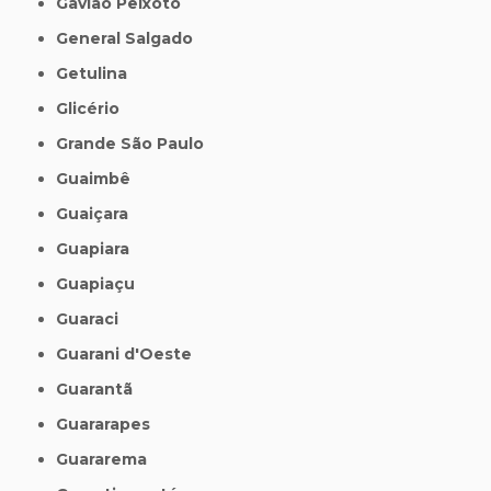
Gavião Peixoto
General Salgado
Getulina
Glicério
Grande São Paulo
Guaimbê
Guaiçara
Guapiara
Guapiaçu
Guaraci
Guarani d'Oeste
Guarantã
Guararapes
Guararema