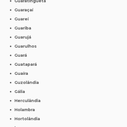
Guaratinguetá
Guaraçaí
Guareí
Guariba
Guarujá
Guarulhos
Guará
Guatapará
Guaíra
Guzolândia
Gália
Herculândia
Holambra
Hortolândia