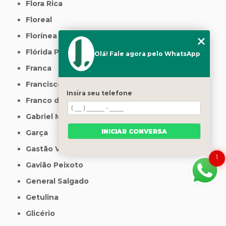
Flora Rica
Floreal
Florínea
Flórida Paulista
Olá! Fale agora pelo WhatsApp
Franca
Francisco Morato
Insira seu telefone
Franco da Rocha
Gabriel Monteiro
INICIAR CONVERSA
Garça
Gastão Vidigal
1
Gavião Peixoto
General Salgado
Getulina
Glicério