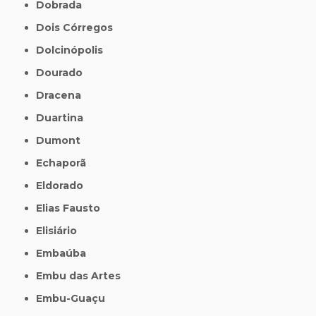
Dobrada
Dois Córregos
Dolcinópolis
Dourado
Dracena
Duartina
Dumont
Echaporã
Eldorado
Elias Fausto
Elisiário
Embaúba
Embu das Artes
Embu-Guaçu