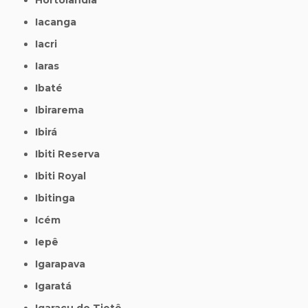
Iacanga
Iacri
Iaras
Ibaté
Ibirarema
Ibirá
Ibiti Reserva
Ibiti Royal
Ibitinga
Icém
Iepê
Igarapava
Igaratá
Igaraçu do Tietê