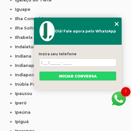
Iguape
Ilha Comprida
Ilha Solteira
Olá! Fale agora pelo WhatsApp
Ilhabela
Indaiatuba
Insira seu telefone
Indiana
Indianapolis
Indiaporã
INICIAR CONVERSA
Inúbia Paulista
1
Ipaussu
Iperó
Ipeúna
Ipiguá
Iporanga