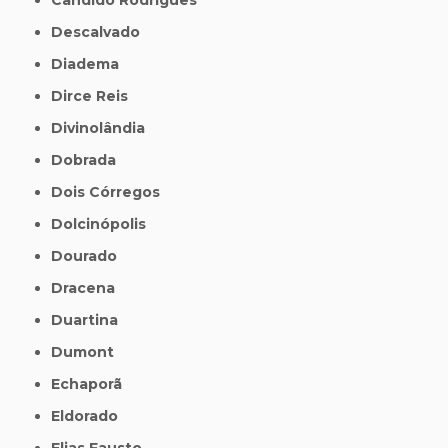
Descalvado
Diadema
Dirce Reis
Divinolândia
Dobrada
Dois Córregos
Dolcinópolis
Dourado
Dracena
Duartina
Dumont
Echaporã
Eldorado
Elias Fausto