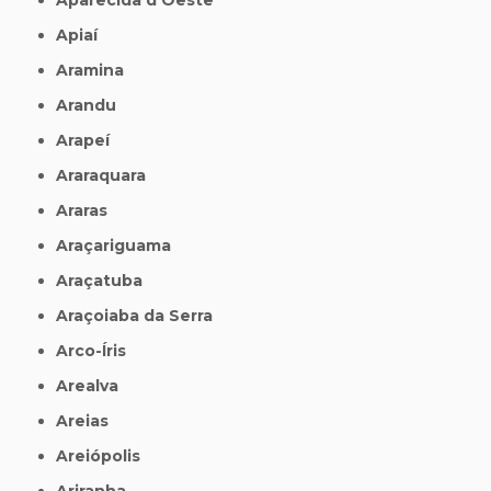
Apiaí
Aramina
Arandu
Arapeí
Araraquara
Araras
Araçariguama
Araçatuba
Araçoiaba da Serra
Arco-Íris
Arealva
Areias
Areiópolis
Ariranha