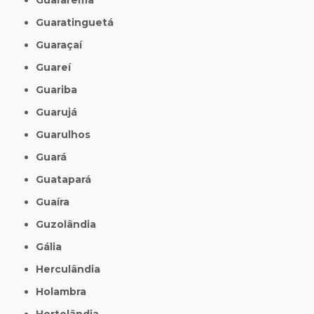
Guaratinguetá
Guaraçaí
Guareí
Guariba
Guarujá
Guarulhos
Guará
Guatapará
Guaíra
Guzolândia
Gália
Herculândia
Holambra
Hortolândia