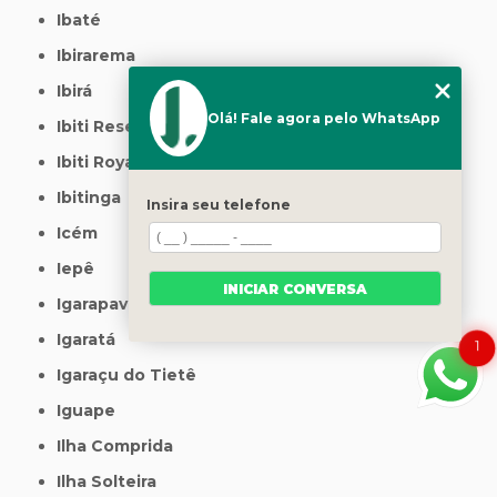
Ibaté
Ibirarema
Ibirá
Olá! Fale agora pelo WhatsApp
Ibiti Reserva
Ibiti Royal
Ibitinga
Insira seu telefone
Icém
Iepê
INICIAR CONVERSA
Igarapava
Igaratá
1
Igaraçu do Tietê
Iguape
Ilha Comprida
Ilha Solteira