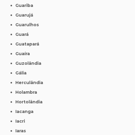
Guariba
Guarujá
Guarulhos
Guará
Guatapará
Guaíra
Guzolândia
Gália
Herculândia
Holambra
Hortolândia
Iacanga
Iacri
Iaras