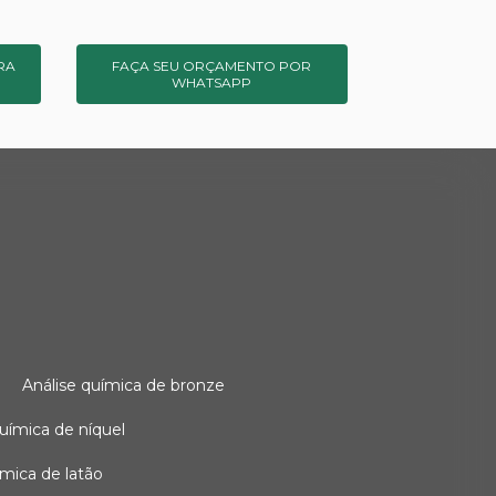
RA
FAÇA SEU ORÇAMENTO POR
WHATSAPP
o
análise química de bronze
 química de níquel
uímica de latão