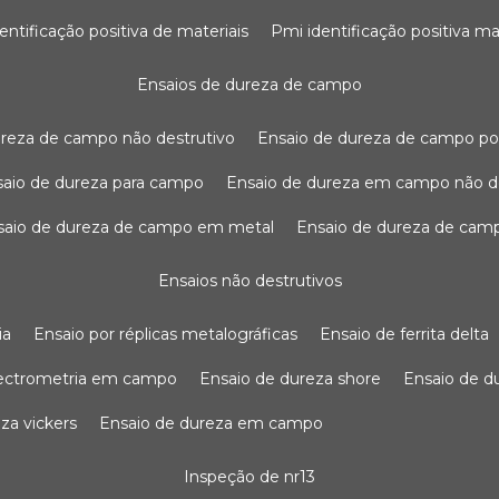
dentificação positiva de materiais
pmi identificação positiva ma
ensaios de dureza de campo
dureza de campo não destrutivo
ensaio de dureza de campo po
nsaio de dureza para campo
ensaio de dureza em campo não d
nsaio de dureza de campo em metal
ensaio de dureza de cam
ensaios não destrutivos
ia
ensaio por réplicas metalográficas
ensaio de ferrita delta
pectrometria em campo
ensaio de dureza shore
ensaio de 
eza vickers
ensaio de dureza em campo
inspeção de nr13