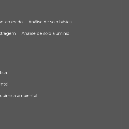
 contaminado
análise de solo básica
ostragem
análise de solo alumínio
tica
ental
e química ambiental