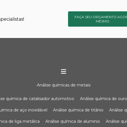
FAÇA SEU ORÇAMENTO AGO
ecialistas!
MESMO
análise químicas de metais
lise química de catalisador automotivo
análise química de our
química de aço inoxidável
análise química de titânio
análise
ímica de liga metálica
análise química de aluminio
análise q