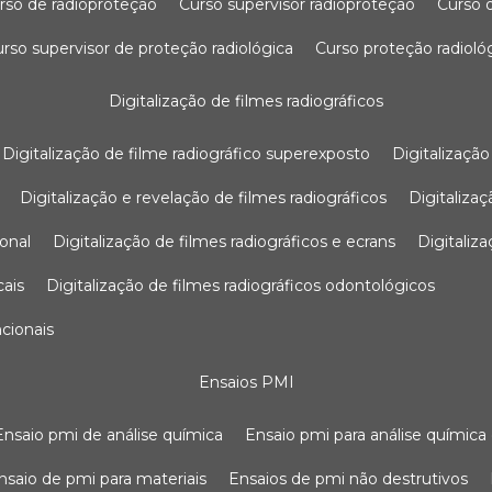
urso de radioproteção
curso supervisor radioproteção
curso
curso supervisor de proteção radiológica
curso proteção radioló
digitalização de filmes radiográficos
digitalização de filme radiográfico superexposto
digitalizaçã
digitalização e revelação de filmes radiográficos
digitaliz
ional
digitalização de filmes radiográficos e ecrans
digitali
cais
digitalização de filmes radiográficos odontológicos
ncionais
ensaios PMI
ensaio pmi de análise química
ensaio pmi para análise química
ensaio de pmi para materiais
ensaios de pmi não destrutivos