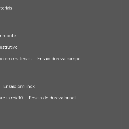
teriais
r rebote
estrutivo
po em materiais
ensaio dureza campo
ensaio pmi inox
dureza mic10
ensaio de dureza brinell