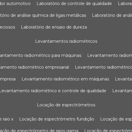
sador automotivo
laboratório de controle de qualidade
labor
atório de análise química de ligas metálicas
laboratório de aná
reciosos
laboratório de ensaio de dureza
levantamentos radiométricos
vantamento radiométrico para máquinas
levantamento radio
tamento radiométrico empresarial
levantamento radiométrico
 empresa
levantamento radiométrico em máquinas
levant
levantamento radiométrico e controle de qualidade
levanta
locação de espectrômetros
 raio x
locação de espectrômetro fundição
locação de es
cação de espectrômetro de raios gama
locação de espectrôm