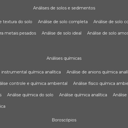
análises de solos e sedimentos
de textura do solo
análise de solo completa
análise de solo
para metais pesados
análise de solo ideal
análise de solo am
análises químicas
se instrumental química analítica
análise de anions química analí
nálise controle e química ambiental
análise físico química ambi
s
análise química do solo
análise química analítica
anális
ica
boroscópios