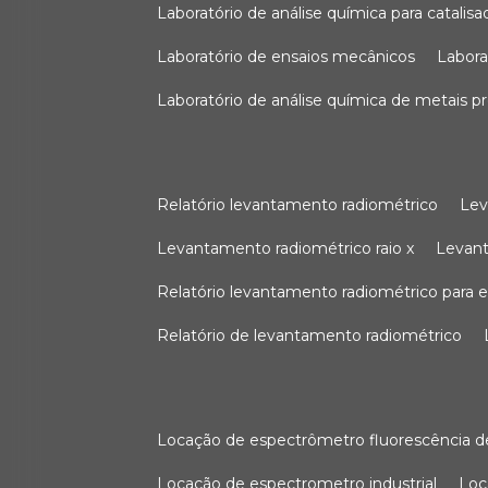
laboratório de análise química para catali
laboratório de ensaios mecânicos
labor
laboratório de análise química de metais p
relatório levantamento radiométrico
le
levantamento radiométrico raio x
levan
relatório levantamento radiométrico para
relatório de levantamento radiométrico
locação de espectrômetro fluorescência de
locação de espectrometro industrial
lo