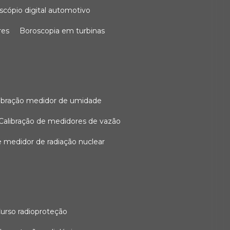
oscópio digital automotivo
res
boroscopia em turbinas
alibração medidor de umidade
calibração de medidores de vazão
de medidor de radiação nuclear
curso radioproteção