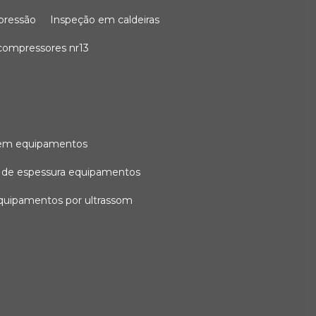
 pressão
inspeção em caldeiras
compressores nr13
l em equipamentos
o de espessura equipamentos
equipamentos por ultrassom