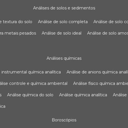
análises de solos e sedimentos
de textura do solo
análise de solo completa
análise de solo
para metais pesados
análise de solo ideal
análise de solo am
análises químicas
se instrumental química analítica
análise de anions química analí
nálise controle e química ambiental
análise físico química ambi
s
análise química do solo
análise química analítica
anális
ica
boroscópios