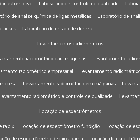
sador automotivo
laboratório de controle de qualidade
labor
atório de análise química de ligas metálicas
laboratório de aná
reciosos
laboratório de ensaio de dureza
levantamentos radiométricos
vantamento radiométrico para máquinas
levantamento radio
tamento radiométrico empresarial
levantamento radiométrico
 empresa
levantamento radiométrico em máquinas
levant
levantamento radiométrico e controle de qualidade
levanta
locação de espectrômetros
 raio x
locação de espectrômetro fundição
locação de es
cação de espectrômetro de raios gama
locação de espectrôm