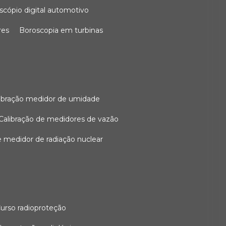
oscópio digital automotivo
res
boroscopia em turbinas
alibração medidor de umidade
calibração de medidores de vazão
de medidor de radiação nuclear
curso radioproteção