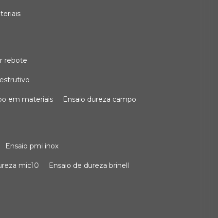
teriais
r rebote
estrutivo
po em materiais
ensaio dureza campo
ensaio pmi inox
dureza mic10
ensaio de dureza brinell