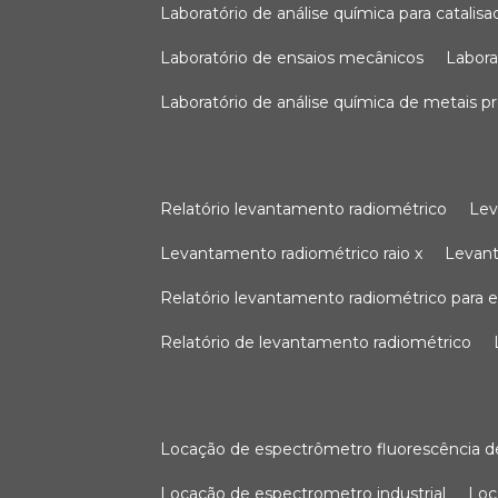
laboratório de análise química para catali
laboratório de ensaios mecânicos
labor
laboratório de análise química de metais p
relatório levantamento radiométrico
le
levantamento radiométrico raio x
levan
relatório levantamento radiométrico para
relatório de levantamento radiométrico
locação de espectrômetro fluorescência de
locação de espectrometro industrial
lo