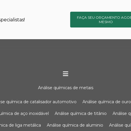
FAÇA SEU ORÇAMENTO AGO
ecialistas!
MESMO
análise químicas de metais
lise química de catalisador automotivo
análise química de our
química de aço inoxidável
análise química de titânio
análise
ímica de liga metálica
análise química de aluminio
análise q