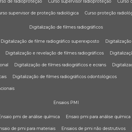
urso de radioproteção
curso supervisor radioproteção
curso
curso supervisor de proteção radiológica
curso proteção radioló
digitalização de filmes radiográficos
digitalização de filme radiográfico superexposto
digitalizaçã
digitalização e revelação de filmes radiográficos
digitaliz
ional
digitalização de filmes radiográficos e ecrans
digitali
cais
digitalização de filmes radiográficos odontológicos
ncionais
ensaios PMI
ensaio pmi de análise química
ensaio pmi para análise química
ensaio de pmi para materiais
ensaios de pmi não destrutivos