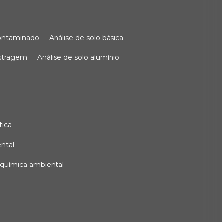
 contaminado
análise de solo básica
ostragem
análise de solo alumínio
tica
ental
e química ambiental