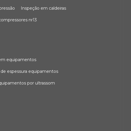
 pressão
inspeção em caldeiras
compressores nr13
l em equipamentos
o de espessura equipamentos
equipamentos por ultrassom