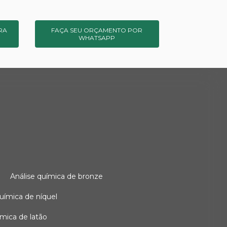
RA
FAÇA SEU ORÇAMENTO POR
WHATSAPP
o
análise química de bronze
 química de níquel
uímica de latão