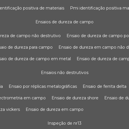
dentificação positiva de materiais
pmi identificação positiva ma
ensaios de dureza de campo
dureza de campo não destrutivo
ensaio de dureza de campo po
nsaio de dureza para campo
ensaio de dureza em campo não d
nsaio de dureza de campo em metal
ensaio de dureza de cam
ensaios não destrutivos
ia
ensaio por réplicas metalográficas
ensaio de ferrita delta
pectrometria em campo
ensaio de dureza shore
ensaio de 
eza vickers
ensaio de dureza em campo
inspeção de nr13