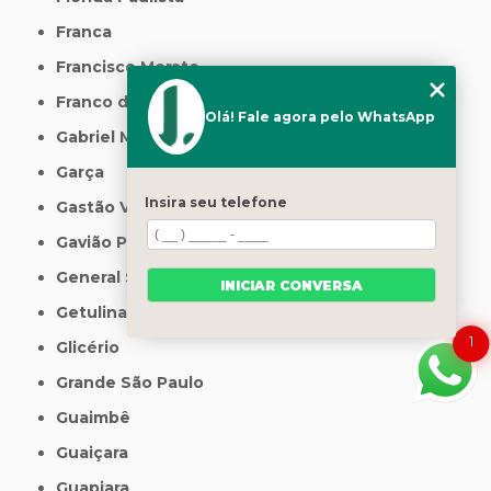
Franca
Francisco Morato
Franco da Rocha
Olá! Fale agora pelo WhatsApp
Gabriel Monteiro
Garça
Insira seu telefone
Gastão Vidigal
Gavião Peixoto
General Salgado
INICIAR CONVERSA
Getulina
1
Glicério
Grande São Paulo
Guaimbê
Guaiçara
Guapiara