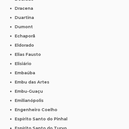
Dracena
Duartina
Dumont
Echaporã
Eldorado
Elias Fausto
Elisiário
Embaúba
Embu das Artes
Embu-Guaçu
Emilianópolis
Engenheiro Coelho
Espírito Santo do Pinhal
Espírito Santo do Turvo