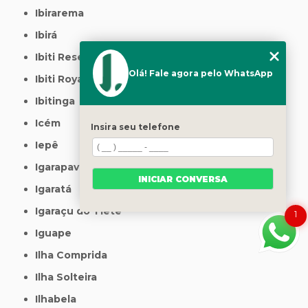
Ibirarema
Ibirá
Ibiti Reserva
Olá! Fale agora pelo WhatsApp
Ibiti Royal
Ibitinga
Icém
Insira seu telefone
Iepê
Igarapava
INICIAR CONVERSA
Igaratá
Igaraçu do Tietê
1
Iguape
Ilha Comprida
Ilha Solteira
Ilhabela