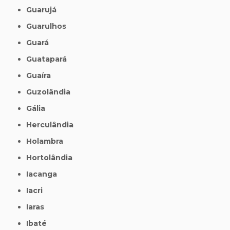
Guarujá
Guarulhos
Guará
Guatapará
Guaíra
Guzolândia
Gália
Herculândia
Holambra
Hortolândia
Iacanga
Iacri
Iaras
Ibaté