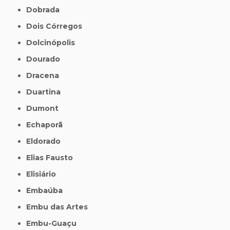
Dobrada
Dois Córregos
Dolcinópolis
Dourado
Dracena
Duartina
Dumont
Echaporã
Eldorado
Elias Fausto
Elisiário
Embaúba
Embu das Artes
Embu-Guaçu