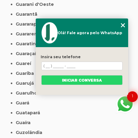
Guarani d'Oeste
Guarantã
Guararapes
Olá! Fale agora pelo WhatsApp
Guararema
Guaratinguetá
Guaraçaí
Insira seu telefone
Guareí
Guariba
INICIAR CONVERSA
Guarujá
Guarulhos
1
Guará
Guatapará
Guaíra
Guzolândia