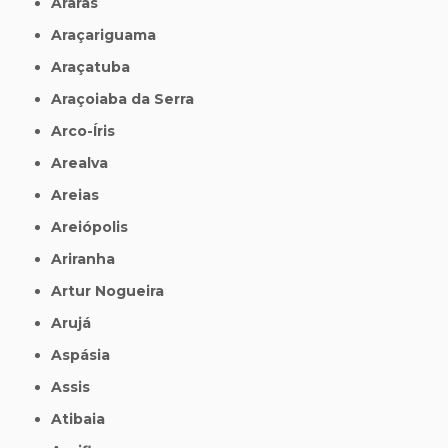
Araras
Araçariguama
Araçatuba
Araçoiaba da Serra
Arco-Íris
Arealva
Areias
Areiópolis
Ariranha
Artur Nogueira
Arujá
Aspásia
Assis
Atibaia