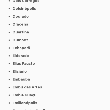
Dois Córregos
Dolcinópolis
Dourado
Dracena
Duartina
Dumont
Echaporã
Eldorado
Elias Fausto
Elisiário
Embaúba
Embu das Artes
Embu-Guaçu
Emilianópolis