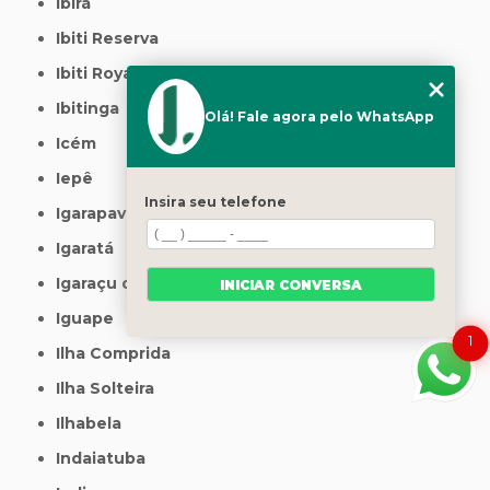
Ibirá
Ibiti Reserva
Ibiti Royal
Ibitinga
Olá! Fale agora pelo WhatsApp
Icém
Iepê
Insira seu telefone
Igarapava
Igaratá
Igaraçu do Tietê
INICIAR CONVERSA
Iguape
1
Ilha Comprida
Ilha Solteira
Ilhabela
Indaiatuba