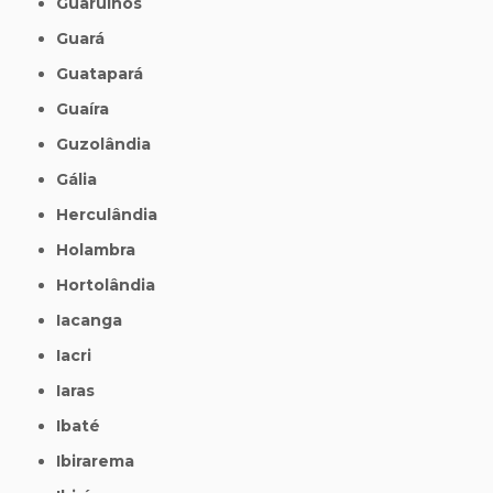
Guarulhos
Guará
Guatapará
Guaíra
Guzolândia
Gália
Herculândia
Holambra
Hortolândia
Iacanga
Iacri
Iaras
Ibaté
Ibirarema