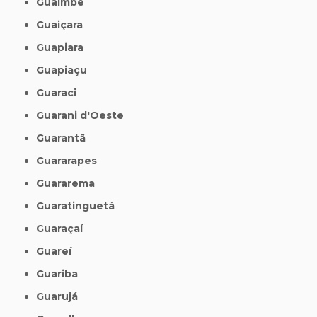
Guaimbê
Guaiçara
Guapiara
Guapiaçu
Guaraci
Guarani d'Oeste
Guarantã
Guararapes
Guararema
Guaratinguetá
Guaraçaí
Guareí
Guariba
Guarujá