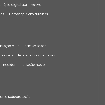
oscópio digital automotivo
res
boroscopia em turbinas
alibração medidor de umidade
calibração de medidores de vazão
de medidor de radiação nuclear
curso radioproteção