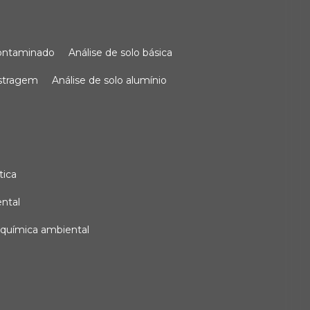
 contaminado
análise de solo básica
ostragem
análise de solo alumínio
tica
ental
e química ambiental