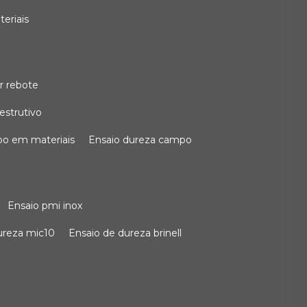
teriais
r rebote
estrutivo
po em materiais
ensaio dureza campo
ensaio pmi inox
dureza mic10
ensaio de dureza brinell