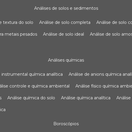
análises de solos e sedimentos
de textura do solo
análise de solo completa
análise de solo
para metais pesados
análise de solo ideal
análise de solo am
análises químicas
se instrumental química analítica
análise de anions química analí
nálise controle e química ambiental
análise físico química ambi
s
análise química do solo
análise química analítica
anális
ica
boroscópios