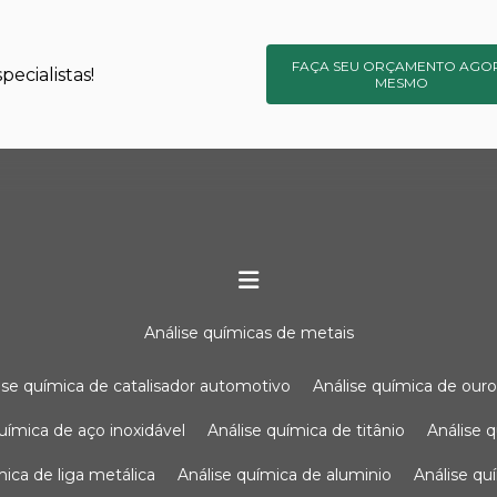
FAÇA SEU ORÇAMENTO AGO
ecialistas!
MESMO
análise químicas de metais
lise química de catalisador automotivo
análise química de our
química de aço inoxidável
análise química de titânio
análise
ímica de liga metálica
análise química de aluminio
análise q