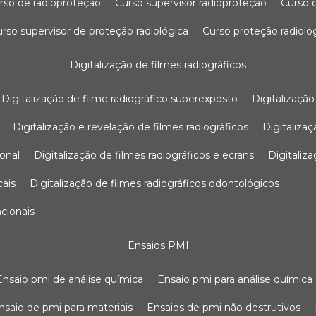
urso de radioproteção
curso supervisor radioproteção
curso
curso supervisor de proteção radiológica
curso proteção radioló
digitalização de filmes radiográficos
digitalização de filme radiográfico superexposto
digitalizaçã
digitalização e revelação de filmes radiográficos
digitaliz
ional
digitalização de filmes radiográficos e ecrans
digitali
cais
digitalização de filmes radiográficos odontológicos
ncionais
ensaios PMI
ensaio pmi de análise química
ensaio pmi para análise química
ensaio de pmi para materiais
ensaios de pmi não destrutivos