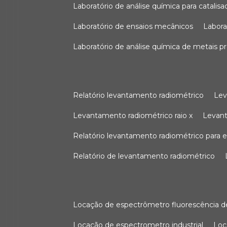
laboratório de análise química para catali
laboratório de ensaios mecânicos
labor
laboratório de análise química de metais p
relatório levantamento radiométrico
le
levantamento radiométrico raio x
levan
relatório levantamento radiométrico para
relatório de levantamento radiométrico
locação de espectrômetro fluorescência de
locação de espectrometro industrial
lo