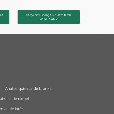
RA
FAÇA SEU ORÇAMENTO POR
WHATSAPP
o
análise química de bronze
 química de níquel
uímica de latão