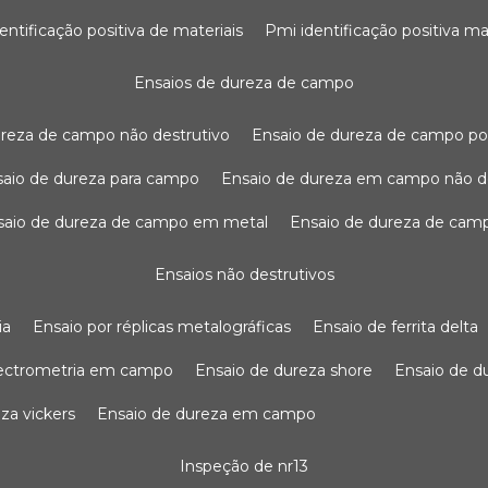
dentificação positiva de materiais
pmi identificação positiva ma
ensaios de dureza de campo
dureza de campo não destrutivo
ensaio de dureza de campo po
nsaio de dureza para campo
ensaio de dureza em campo não d
nsaio de dureza de campo em metal
ensaio de dureza de cam
ensaios não destrutivos
ia
ensaio por réplicas metalográficas
ensaio de ferrita delta
pectrometria em campo
ensaio de dureza shore
ensaio de 
eza vickers
ensaio de dureza em campo
inspeção de nr13