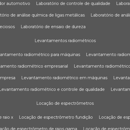
sador automotivo
laboratório de controle de qualidade
labor
atório de análise química de ligas metálicas
laboratório de aná
reciosos
laboratório de ensaio de dureza
levantamentos radiométricos
vantamento radiométrico para máquinas
levantamento radio
tamento radiométrico empresarial
levantamento radiométrico
 empresa
levantamento radiométrico em máquinas
levant
levantamento radiométrico e controle de qualidade
levanta
locação de espectrômetros
 raio x
locação de espectrômetro fundição
locação de es
cação de espectrômetro de raios gama
locação de espectrôm