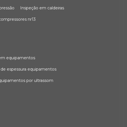
 pressão
inspeção em caldeiras
compressores nr13
l em equipamentos
o de espessura equipamentos
equipamentos por ultrassom