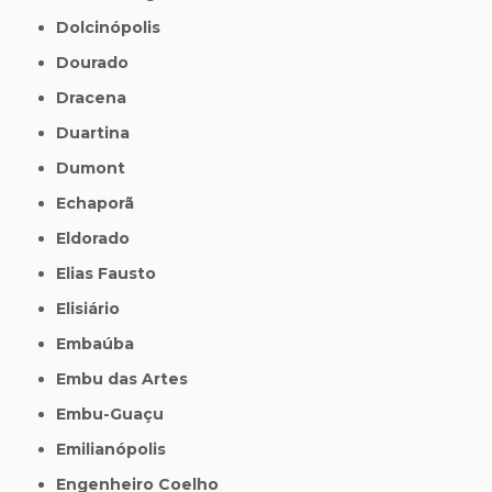
Dolcinópolis
Dourado
Dracena
Duartina
Dumont
Echaporã
Eldorado
Elias Fausto
Elisiário
Embaúba
Embu das Artes
Embu-Guaçu
Emilianópolis
Engenheiro Coelho