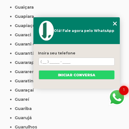
Guaiçara
Guapiara
Guapiaçu
Olá! Fale agora pelo WhatsApp
Guaraci
Guarani d'Oeste
Guarantã
Insira seu telefone
Guararapes
Guararema
INICIAR CONVERSA
Guaratinguetá
Guaraçaí
1
Guareí
Guariba
Guarujá
Guarulhos