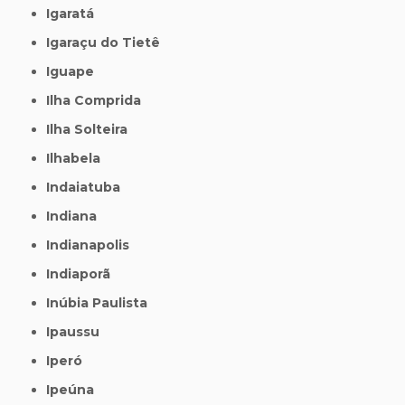
Igaratá
Igaraçu do Tietê
Iguape
Ilha Comprida
Ilha Solteira
Ilhabela
Indaiatuba
Indiana
Indianapolis
Indiaporã
Inúbia Paulista
Ipaussu
Iperó
Ipeúna