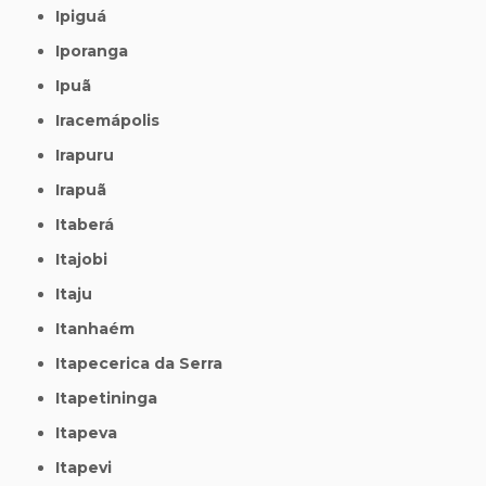
Ipiguá
Iporanga
Ipuã
Iracemápolis
Irapuru
Irapuã
Itaberá
Itajobi
Itaju
Itanhaém
Itapecerica da Serra
Itapetininga
Itapeva
Itapevi