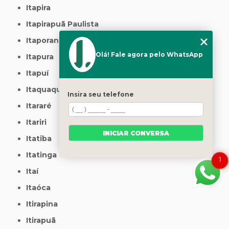
Itapira
Itapirapuã Paulista
Itaporanga
Olá! Fale agora pelo WhatsApp
Itapura
Itapuí
Itaquaquecetuba
Insira seu telefone
Itararé
Itariri
INICIAR CONVERSA
Itatiba
Itatinga
1
Itaí
Itaóca
Itirapina
Itirapuã