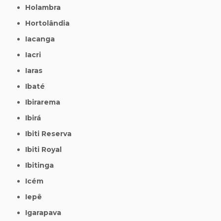
Holambra
Hortolândia
Iacanga
Iacri
Iaras
Ibaté
Ibirarema
Ibirá
Ibiti Reserva
Ibiti Royal
Ibitinga
Icém
Iepê
Igarapava