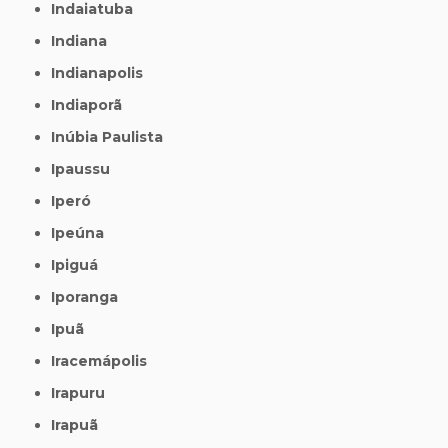
Indaiatuba
Indiana
Indianapolis
Indiaporã
Inúbia Paulista
Ipaussu
Iperó
Ipeúna
Ipiguá
Iporanga
Ipuã
Iracemápolis
Irapuru
Irapuã