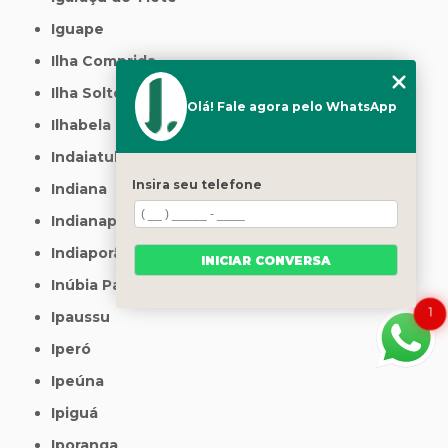
Iguape
Ilha Comprida
Ilha Solteira
Olá! Fale agora pelo WhatsApp
Ilhabela
Indaiatuba
Insira seu telefone
Indiana
Indianapolis
Indiaporã
INICIAR CONVERSA
Inúbia Paulista
1
Ipaussu
Iperó
Ipeúna
Ipiguá
Iporanga