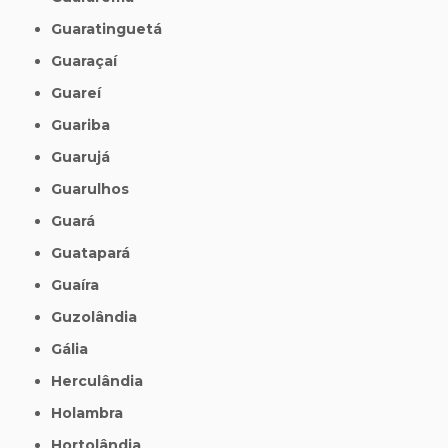
Guaratinguetá
Guaraçaí
Guareí
Guariba
Guarujá
Guarulhos
Guará
Guatapará
Guaíra
Guzolândia
Gália
Herculândia
Holambra
Hortolândia