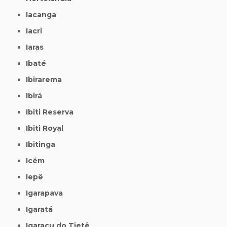
Iacanga
Iacri
Iaras
Ibaté
Ibirarema
Ibirá
Ibiti Reserva
Ibiti Royal
Ibitinga
Icém
Iepê
Igarapava
Igaratá
Igaraçu do Tietê