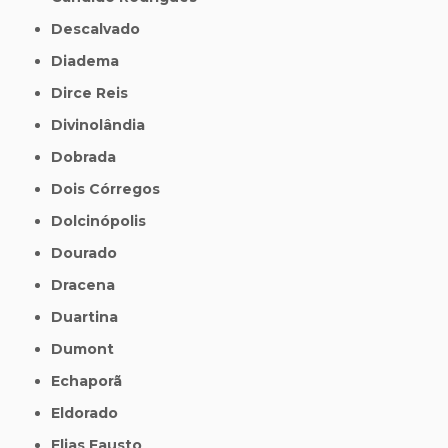
Descalvado
Diadema
Dirce Reis
Divinolândia
Dobrada
Dois Córregos
Dolcinópolis
Dourado
Dracena
Duartina
Dumont
Echaporã
Eldorado
Elias Fausto