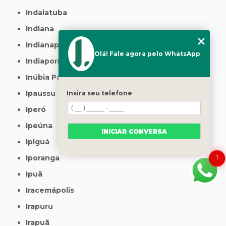
Indaiatuba
Indiana
Indianapolis
Olá! Fale agora pelo WhatsApp
Indiaporã
Inúbia Paulista
Ipaussu
Insira seu telefone
Iperó
Ipeúna
INICIAR CONVERSA
Ipiguá
Iporanga
1
Ipuã
Iracemápolis
Irapuru
Irapuã