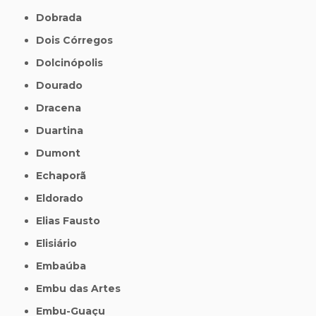
Dobrada
Dois Córregos
Dolcinópolis
Dourado
Dracena
Duartina
Dumont
Echaporã
Eldorado
Elias Fausto
Elisiário
Embaúba
Embu das Artes
Embu-Guaçu