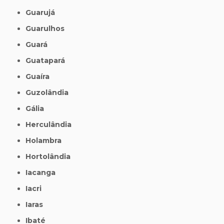
Guarujá
Guarulhos
Guará
Guatapará
Guaíra
Guzolândia
Gália
Herculândia
Holambra
Hortolândia
Iacanga
Iacri
Iaras
Ibaté