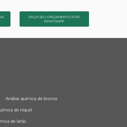
RA
FAÇA SEU ORÇAMENTO POR
WHATSAPP
o
análise química de bronze
 química de níquel
uímica de latão