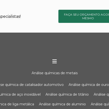
FAÇA SEU ORÇAMENTO AGO
ecialistas!
MESMO
análise químicas de metais
lise química de catalisador automotivo
análise química de our
química de aço inoxidável
análise química de titânio
análise
ímica de liga metálica
análise química de aluminio
análise q