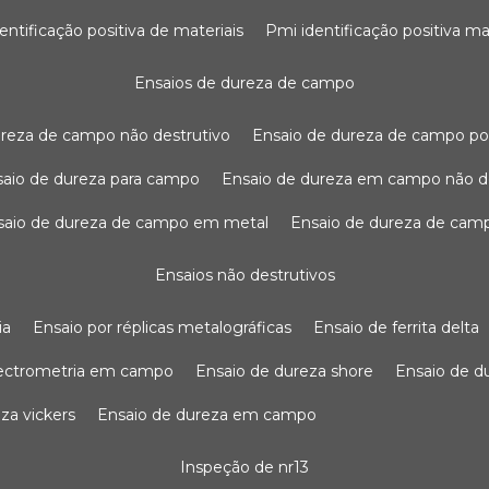
dentificação positiva de materiais
pmi identificação positiva ma
ensaios de dureza de campo
dureza de campo não destrutivo
ensaio de dureza de campo po
nsaio de dureza para campo
ensaio de dureza em campo não d
nsaio de dureza de campo em metal
ensaio de dureza de cam
ensaios não destrutivos
ia
ensaio por réplicas metalográficas
ensaio de ferrita delta
pectrometria em campo
ensaio de dureza shore
ensaio de 
eza vickers
ensaio de dureza em campo
inspeção de nr13