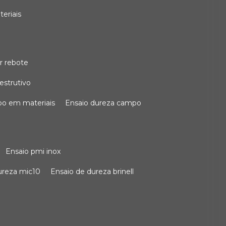
teriais
r rebote
estrutivo
po em materiais
ensaio dureza campo
ensaio pmi inox
dureza mic10
ensaio de dureza brinell