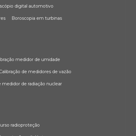
oscópio digital automotivo
res
boroscopia em turbinas
alibração medidor de umidade
calibração de medidores de vazão
de medidor de radiação nuclear
curso radioproteção