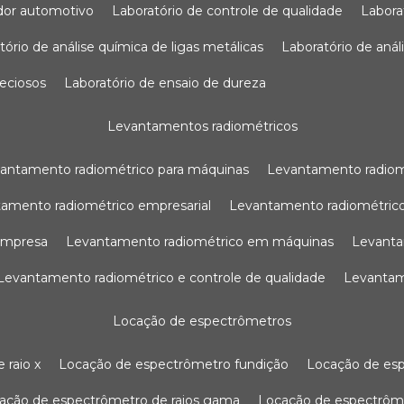
sador automotivo
laboratório de controle de qualidade
labor
atório de análise química de ligas metálicas
laboratório de aná
reciosos
laboratório de ensaio de dureza
levantamentos radiométricos
vantamento radiométrico para máquinas
levantamento radio
tamento radiométrico empresarial
levantamento radiométrico
 empresa
levantamento radiométrico em máquinas
levant
levantamento radiométrico e controle de qualidade
levanta
locação de espectrômetros
 raio x
locação de espectrômetro fundição
locação de es
cação de espectrômetro de raios gama
locação de espectrôm