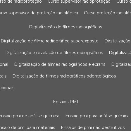
urso de radioproteção
curso supervisor radioproteção
curso
curso supervisor de proteção radiológica
curso proteção radioló
digitalização de filmes radiográficos
digitalização de filme radiográfico superexposto
digitalizaçã
digitalização e revelação de filmes radiográficos
digitaliz
ional
digitalização de filmes radiográficos e ecrans
digitali
cais
digitalização de filmes radiográficos odontológicos
ncionais
ensaios PMI
ensaio pmi de análise química
ensaio pmi para análise química
ensaio de pmi para materiais
ensaios de pmi não destrutivos