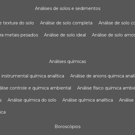
análises de solos e sedimentos
de textura do solo
análise de solo completa
análise de solo
para metais pesados
análise de solo ideal
análise de solo am
análises químicas
se instrumental química analítica
análise de anions química analí
nálise controle e química ambiental
análise físico química ambi
s
análise química do solo
análise química analítica
anális
ica
boroscópios