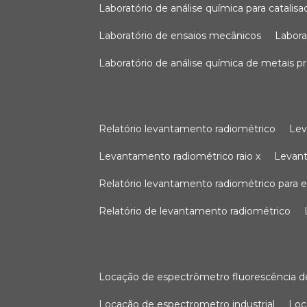
laboratório de análise química para catali
laboratório de ensaios mecânicos
labor
laboratório de análise química de metais p
relatório levantamento radiométrico
le
levantamento radiométrico raio x
levan
relatório levantamento radiométrico para
relatório de levantamento radiométrico
locação de espectrômetro fluorescência de
locação de espectrometro industrial
lo