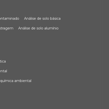
 contaminado
análise de solo básica
ostragem
análise de solo alumínio
tica
ental
e química ambiental