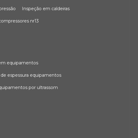
 pressão
inspeção em caldeiras
compressores nr13
l em equipamentos
o de espessura equipamentos
equipamentos por ultrassom