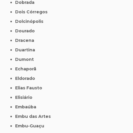
Dobrada
Dois Córregos
Dolcinópolis
Dourado
Dracena
Duartina
Dumont
Echaporã
Eldorado
Elias Fausto
Elisiário
Embaúba
Embu das Artes
Embu-Guaçu