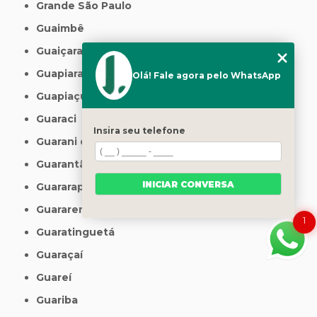
Grande São Paulo
Guaimbê
Guaiçara
Guapiara
Olá! Fale agora pelo WhatsApp
Guapiaçu
Guaraci
Insira seu telefone
Guarani d'Oeste
Guarantã
INICIAR CONVERSA
Guararapes
Guararema
1
Guaratinguetá
Guaraçaí
Guareí
Guariba