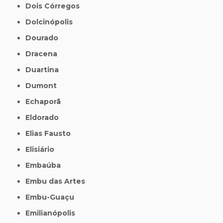
Dois Córregos
Dolcinópolis
Dourado
Dracena
Duartina
Dumont
Echaporã
Eldorado
Elias Fausto
Elisiário
Embaúba
Embu das Artes
Embu-Guaçu
Emilianópolis