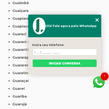
Guaimbê
Guaiçara
Guapiara
Guapiaçu
Olá! Fale agora pelo WhatsApp
Guaraci
Guarani d'Oeste
Insira seu telefone
Guarantã
Guararapes
INICIAR CONVERSA
Guararema
Guaratinguetá
1
Guaraçaí
Guareí
Guariba
Guarujá