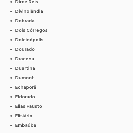
Dirce Reis
Divinolândia
Dobrada
Dois Córregos
Dolcinópolis
Dourado
Dracena
Duartina
Dumont
Echaporã
Eldorado
Elias Fausto
Elisiário
Embaúba