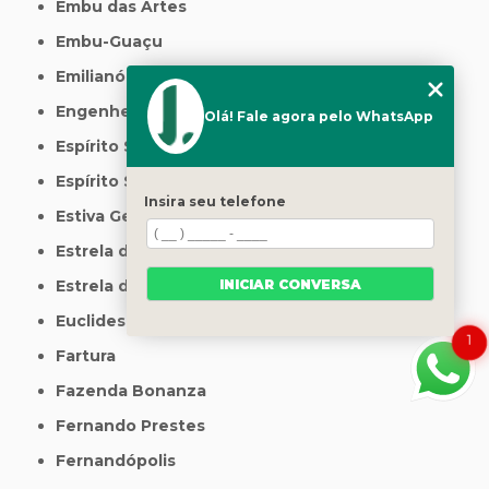
Embu das Artes
Embu-Guaçu
Emilianópolis
Engenheiro Coelho
Olá! Fale agora pelo WhatsApp
Espírito Santo do Pinhal
Espírito Santo do Turvo
Insira seu telefone
Estiva Gerbi
Estrela d'Oeste
INICIAR CONVERSA
Estrela do Norte
Euclides da Cunha Paulista
1
Fartura
Fazenda Bonanza
Fernando Prestes
Fernandópolis