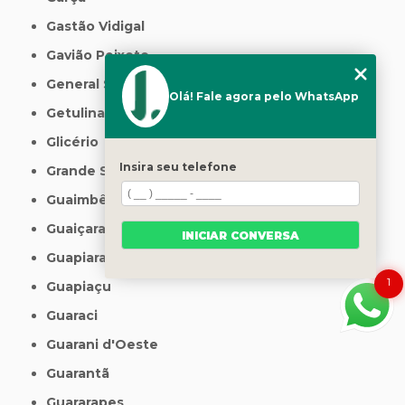
Gastão Vidigal
Gavião Peixoto
General Salgado
Olá! Fale agora pelo WhatsApp
Getulina
Glicério
Insira seu telefone
Grande São Paulo
Guaimbê
Guaiçara
INICIAR CONVERSA
Guapiara
1
Guapiaçu
Guaraci
Guarani d'Oeste
Guarantã
Guararapes