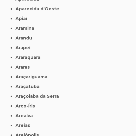
Aparecida d'Oeste
Apiaí
Aramina
Arandu
Arapeí
Araraquara
Araras
Araçariguama
Araçatuba
Araçoiaba da Serra
Arco-Íris
Arealva
Areias
Areiópolis