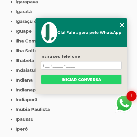
Igarapava
Igaratá
Igaraçu do Tietê
Iguape
Olá! Fale agora pelo WhatsApp
Ilha Comprida
Ilha Solteira
Insira seu telefone
Ilhabela
Indaiatuba
INICIAR CONVERSA
Indiana
Indianapolis
1
Indiaporã
Inúbia Paulista
Ipaussu
Iperó