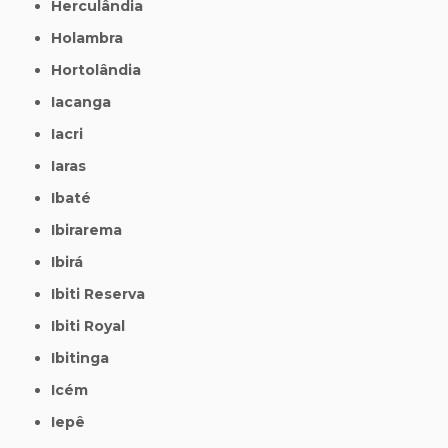
Herculândia
Holambra
Hortolândia
Iacanga
Iacri
Iaras
Ibaté
Ibirarema
Ibirá
Ibiti Reserva
Ibiti Royal
Ibitinga
Icém
Iepê