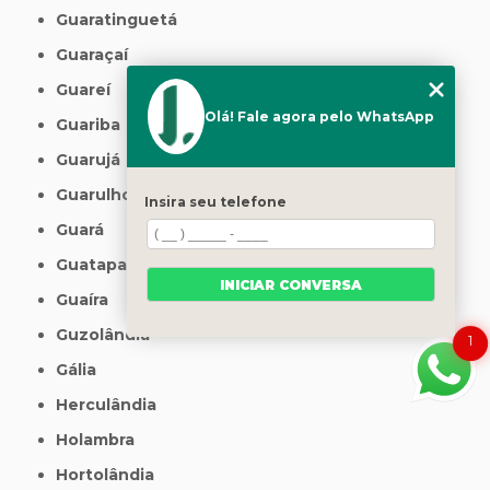
Guaratinguetá
Guaraçaí
Guareí
Olá! Fale agora pelo WhatsApp
Guariba
Guarujá
Guarulhos
Insira seu telefone
Guará
Guatapará
INICIAR CONVERSA
Guaíra
Guzolândia
1
Gália
Herculândia
Holambra
Hortolândia