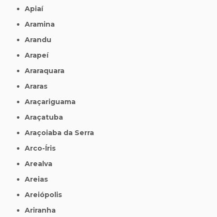
Apiaí
Aramina
Arandu
Arapeí
Araraquara
Araras
Araçariguama
Araçatuba
Araçoiaba da Serra
Arco-Íris
Arealva
Areias
Areiópolis
Ariranha