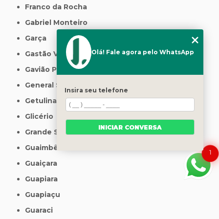
Franco da Rocha
Gabriel Monteiro
Garça
Olá! Fale agora pelo WhatsApp
Gastão Vidigal
Gavião Peixoto
General Salgado
Insira seu telefone
Getulina
Glicério
INICIAR CONVERSA
Grande São Paulo
Guaimbê
1
Guaiçara
Guapiara
Guapiaçu
Guaraci