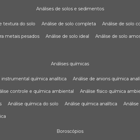
análises de solos e sedimentos
de textura do solo
análise de solo completa
análise de solo
para metais pesados
análise de solo ideal
análise de solo am
análises químicas
se instrumental química analítica
análise de anions química analí
nálise controle e química ambiental
análise físico química ambi
s
análise química do solo
análise química analítica
anális
ica
boroscópios