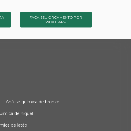
RA
FAÇA SEU ORÇAMENTO POR
WHATSAPP
o
análise química de bronze
 química de níquel
uímica de latão