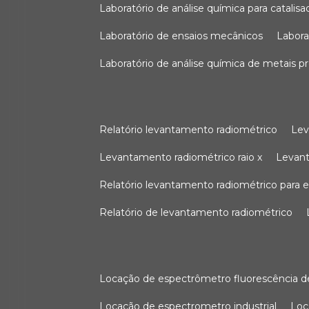
laboratório de análise química para catali
laboratório de ensaios mecânicos
labor
laboratório de análise química de metais p
relatório levantamento radiométrico
le
levantamento radiométrico raio x
levan
relatório levantamento radiométrico para
relatório de levantamento radiométrico
locação de espectrômetro fluorescência de
locação de espectrometro industrial
lo