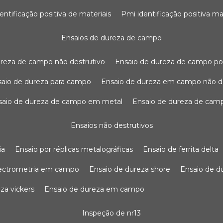
dentificação positiva de materiais
pmi identificação positiva ma
ensaios de dureza de campo
dureza de campo não destrutivo
ensaio de dureza de campo po
nsaio de dureza para campo
ensaio de dureza em campo não d
nsaio de dureza de campo em metal
ensaio de dureza de cam
ensaios não destrutivos
ia
ensaio por réplicas metalográficas
ensaio de ferrita delta
pectrometria em campo
ensaio de dureza shore
ensaio de 
eza vickers
ensaio de dureza em campo
inspeção de nr13