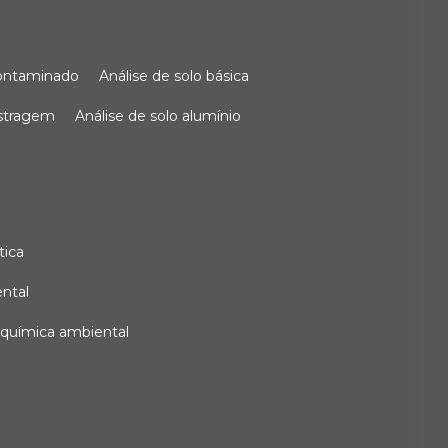
 contaminado
análise de solo básica
ostragem
análise de solo alumínio
tica
ental
e química ambiental