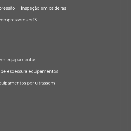
 pressão
inspeção em caldeiras
compressores nr13
l em equipamentos
o de espessura equipamentos
equipamentos por ultrassom