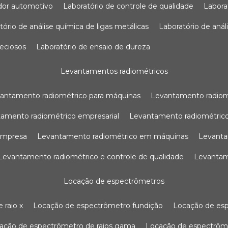
sador automotivo
laboratório de controle de qualidade
labor
atório de análise química de ligas metálicas
laboratório de aná
reciosos
laboratório de ensaio de dureza
levantamentos radiométricos
vantamento radiométrico para máquinas
levantamento radio
tamento radiométrico empresarial
levantamento radiométrico
 empresa
levantamento radiométrico em máquinas
levant
levantamento radiométrico e controle de qualidade
levanta
locação de espectrômetros
 raio x
locação de espectrômetro fundição
locação de es
cação de espectrômetro de raios gama
locação de espectrôm