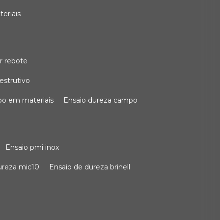
teriais
r rebote
estrutivo
po em materiais
ensaio dureza campo
ensaio pmi inox
dureza mic10
ensaio de dureza brinell