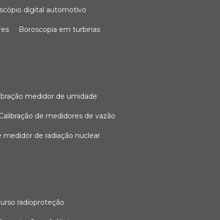
oscópio digital automotivo
res
boroscopia em turbinas
alibração medidor de umidade
calibração de medidores de vazão
de medidor de radiação nuclear
curso radioproteção