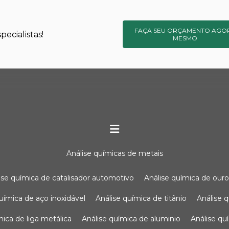
FAÇA SEU ORÇAMENTO AGO
ecialistas!
MESMO
análise químicas de metais
lise química de catalisador automotivo
análise química de our
química de aço inoxidável
análise química de titânio
análise
ímica de liga metálica
análise química de aluminio
análise q