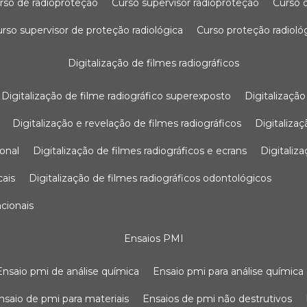
urso de radioproteção
curso supervisor radioproteção
curso
curso supervisor de proteção radiológica
curso proteção radioló
digitalização de filmes radiográficos
digitalização de filme radiográfico superexposto
digitalizaçã
digitalização e revelação de filmes radiográficos
digitaliz
ional
digitalização de filmes radiográficos e ecrans
digitali
cais
digitalização de filmes radiográficos odontológicos
ncionais
ensaios PMI
ensaio pmi de análise química
ensaio pmi para análise química
ensaio de pmi para materiais
ensaios de pmi não destrutivos