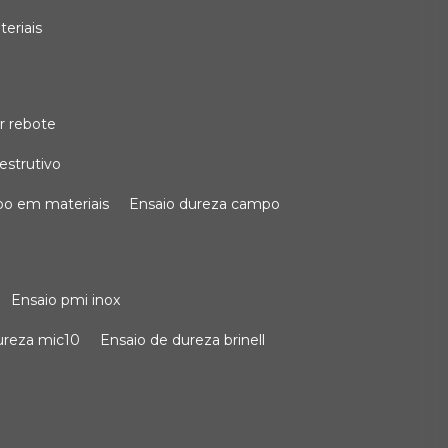
teriais
r rebote
estrutivo
po em materiais
ensaio dureza campo
ensaio pmi inox
dureza mic10
ensaio de dureza brinell