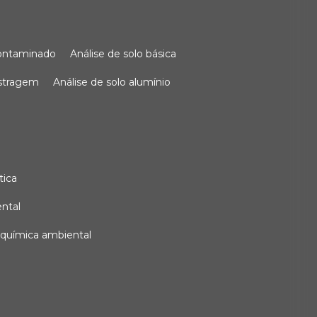
 contaminado
análise de solo básica
ostragem
análise de solo alumínio
tica
ental
e química ambiental