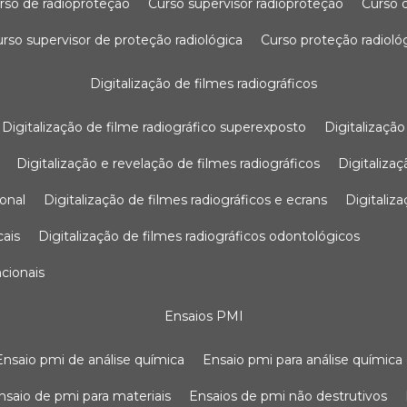
urso de radioproteção
curso supervisor radioproteção
curso
curso supervisor de proteção radiológica
curso proteção radioló
digitalização de filmes radiográficos
digitalização de filme radiográfico superexposto
digitalizaçã
digitalização e revelação de filmes radiográficos
digitaliz
ional
digitalização de filmes radiográficos e ecrans
digitali
cais
digitalização de filmes radiográficos odontológicos
ncionais
ensaios PMI
ensaio pmi de análise química
ensaio pmi para análise química
ensaio de pmi para materiais
ensaios de pmi não destrutivos