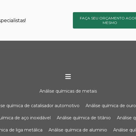
FAÇA SEU ORÇAMENTO AGO
ecialistas!
MESMO
análise químicas de metais
lise química de catalisador automotivo
análise química de our
química de aço inoxidável
análise química de titânio
análise
ímica de liga metálica
análise química de aluminio
análise q