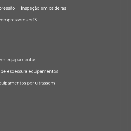
 pressão
inspeção em caldeiras
compressores nr13
l em equipamentos
o de espessura equipamentos
equipamentos por ultrassom