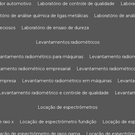
sador automotivo
laboratório de controle de qualidade
labor
atório de análise química de ligas metálicas
laboratório de aná
reciosos
laboratório de ensaio de dureza
levantamentos radiométricos
vantamento radiométrico para máquinas
levantamento radio
tamento radiométrico empresarial
levantamento radiométrico
 empresa
levantamento radiométrico em máquinas
levant
levantamento radiométrico e controle de qualidade
levanta
locação de espectrômetros
 raio x
locação de espectrômetro fundição
locação de es
cação de espectrômetro de raios gama
locação de espectrôm