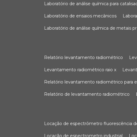
laboratório de análise química para catali
laboratório de ensaios mecânicos
labor
laboratório de análise química de metais p
relatório levantamento radiométrico
le
levantamento radiométrico raio x
levan
relatório levantamento radiométrico para
relatório de levantamento radiométrico
locação de espectrômetro fluorescência de
locação de espectrometro industrial
lo