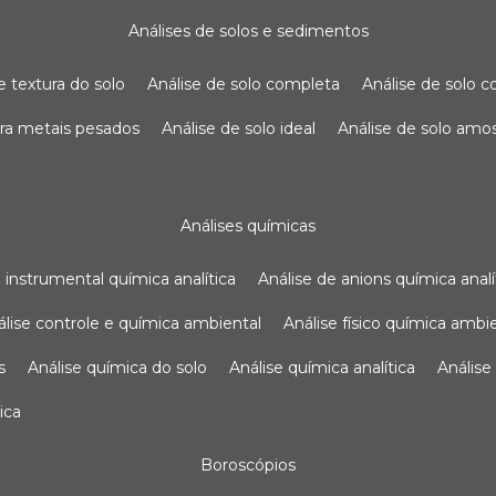
análises de solos e sedimentos
de textura do solo
análise de solo completa
análise de solo
para metais pesados
análise de solo ideal
análise de solo am
análises químicas
se instrumental química analítica
análise de anions química analí
nálise controle e química ambiental
análise físico química ambi
s
análise química do solo
análise química analítica
anális
ica
boroscópios