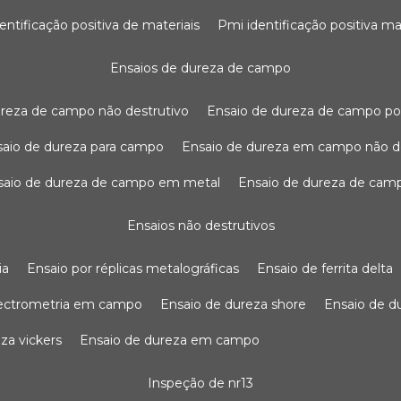
dentificação positiva de materiais
pmi identificação positiva ma
ensaios de dureza de campo
dureza de campo não destrutivo
ensaio de dureza de campo po
nsaio de dureza para campo
ensaio de dureza em campo não d
nsaio de dureza de campo em metal
ensaio de dureza de cam
ensaios não destrutivos
ia
ensaio por réplicas metalográficas
ensaio de ferrita delta
pectrometria em campo
ensaio de dureza shore
ensaio de 
eza vickers
ensaio de dureza em campo
inspeção de nr13