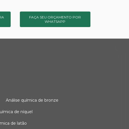
RA
FAÇA SEU ORÇAMENTO POR
WHATSAPP
o
análise química de bronze
 química de níquel
uímica de latão