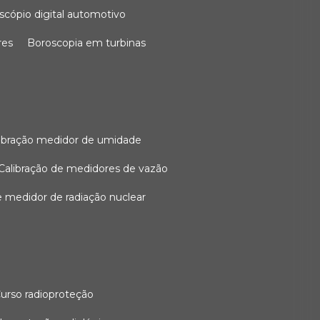
oscópio digital automotivo
res
boroscopia em turbinas
alibração medidor de umidade
calibração de medidores de vazão
de medidor de radiação nuclear
curso radioproteção