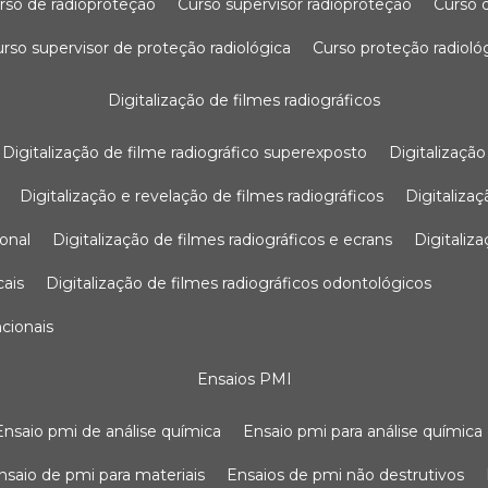
urso de radioproteção
curso supervisor radioproteção
curso
curso supervisor de proteção radiológica
curso proteção radioló
digitalização de filmes radiográficos
digitalização de filme radiográfico superexposto
digitalizaçã
digitalização e revelação de filmes radiográficos
digitaliz
ional
digitalização de filmes radiográficos e ecrans
digitali
cais
digitalização de filmes radiográficos odontológicos
ncionais
ensaios PMI
ensaio pmi de análise química
ensaio pmi para análise química
ensaio de pmi para materiais
ensaios de pmi não destrutivos