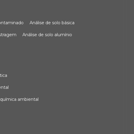
 contaminado
análise de solo básica
ostragem
análise de solo alumínio
tica
ental
e química ambiental