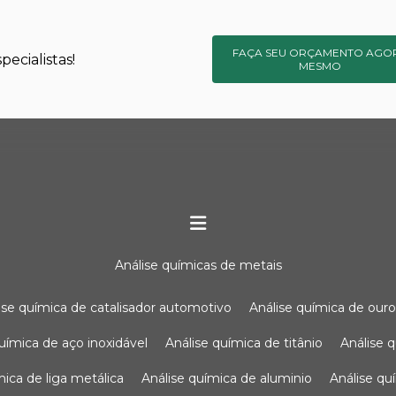
FAÇA SEU ORÇAMENTO AGO
ecialistas!
MESMO
análise químicas de metais
lise química de catalisador automotivo
análise química de our
química de aço inoxidável
análise química de titânio
análise
ímica de liga metálica
análise química de aluminio
análise q