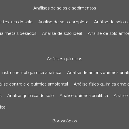
análises de solos e sedimentos
de textura do solo
análise de solo completa
análise de solo
para metais pesados
análise de solo ideal
análise de solo am
análises químicas
se instrumental química analítica
análise de anions química analí
nálise controle e química ambiental
análise físico química ambi
s
análise química do solo
análise química analítica
anális
ica
boroscópios