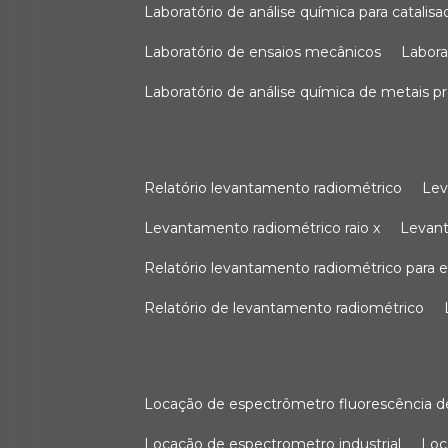
laboratório de análise química para catali
laboratório de ensaios mecânicos
labor
laboratório de análise química de metais p
relatório levantamento radiométrico
le
levantamento radiométrico raio x
levan
relatório levantamento radiométrico para
relatório de levantamento radiométrico
locação de espectrômetro fluorescência de
locação de espectrometro industrial
lo