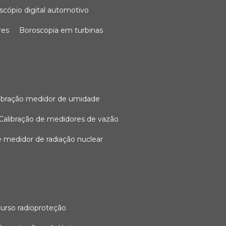
oscópio digital automotivo
res
boroscopia em turbinas
alibração medidor de umidade
calibração de medidores de vazão
de medidor de radiação nuclear
curso radioproteção