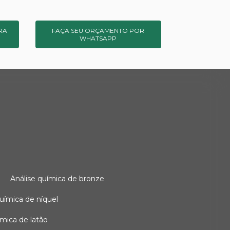
RA
FAÇA SEU ORÇAMENTO POR
WHATSAPP
o
análise química de bronze
 química de níquel
uímica de latão