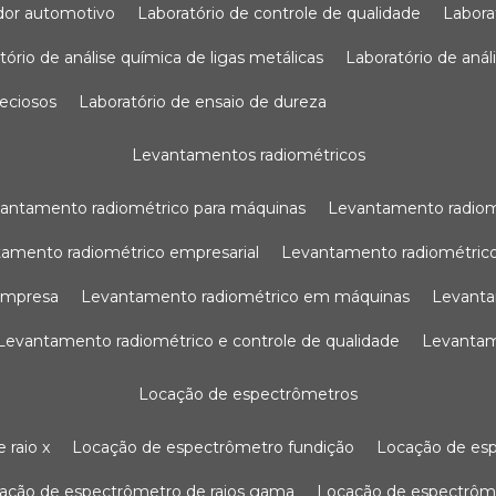
sador automotivo
laboratório de controle de qualidade
labor
atório de análise química de ligas metálicas
laboratório de aná
reciosos
laboratório de ensaio de dureza
levantamentos radiométricos
vantamento radiométrico para máquinas
levantamento radio
tamento radiométrico empresarial
levantamento radiométrico
 empresa
levantamento radiométrico em máquinas
levant
levantamento radiométrico e controle de qualidade
levanta
locação de espectrômetros
 raio x
locação de espectrômetro fundição
locação de es
cação de espectrômetro de raios gama
locação de espectrôm