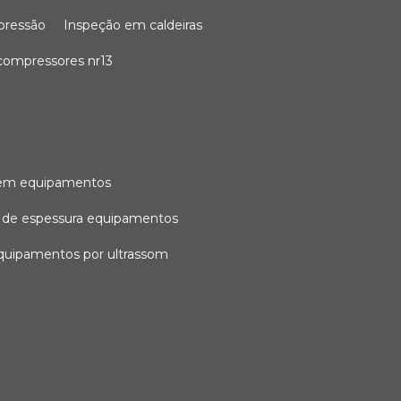
 pressão
inspeção em caldeiras
compressores nr13
l em equipamentos
o de espessura equipamentos
equipamentos por ultrassom