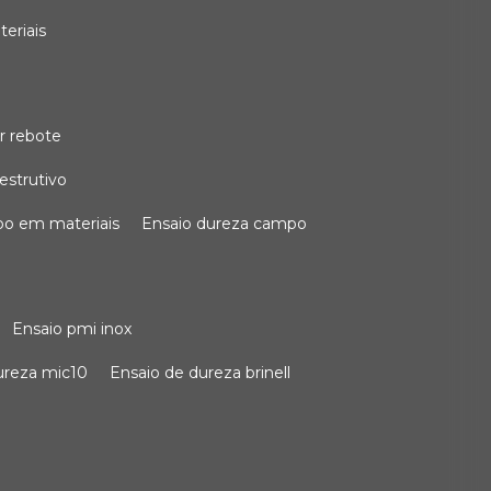
teriais
r rebote
estrutivo
po em materiais
ensaio dureza campo
ensaio pmi inox
dureza mic10
ensaio de dureza brinell