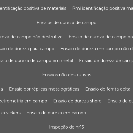
dentificação positiva de materiais
pmi identificação positiva ma
ensaios de dureza de campo
dureza de campo não destrutivo
ensaio de dureza de campo po
nsaio de dureza para campo
ensaio de dureza em campo não d
nsaio de dureza de campo em metal
ensaio de dureza de cam
ensaios não destrutivos
ia
ensaio por réplicas metalográficas
ensaio de ferrita delta
pectrometria em campo
ensaio de dureza shore
ensaio de 
eza vickers
ensaio de dureza em campo
inspeção de nr13