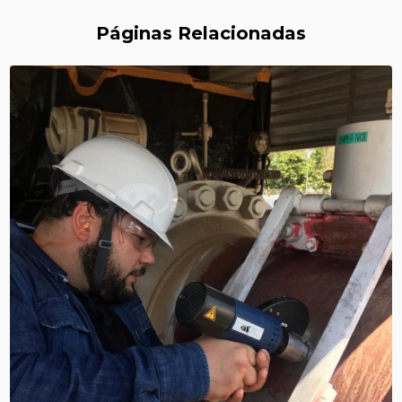
LEVANTAMENTOS RADIOMÉTRICOS
Páginas Relacionadas
LOCAÇÃO DE ESPECTRÔMETROS
MANUTENÇÃO DE MEDIDORES DE RADIAÇÃO
MANUTENÇÃO EM ESPECTRÔMETROS
MEDIÇÃO DE FERRITA
RADIOGRAFIA INDUSTRIAL
RADIOPROTEÇÃO
RÉPLICAS METALOGRÁFICAS
TESTES NÃO DESTRUTIVOS
TRANSPORTE DE REJEITOS RADIOATIVOS