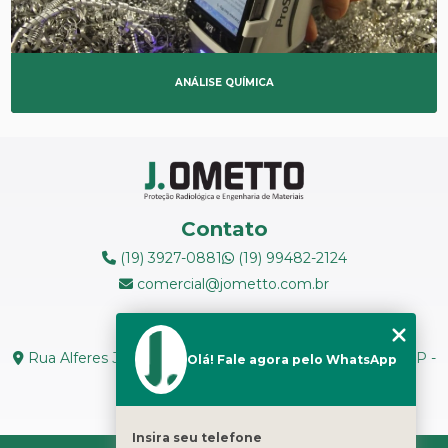
ANÁLISE QUÍMICA
Contato
(19) 3927-0881
(19) 99482-2124
comercial@jometto.com.br
Endereço
Rua Alferes José Caetano, N 1665 - Centro Piracicaba - SP -
Olá! Fale agora pelo WhatsApp
CEP: 13400-126
Seg. a Sex: 8h ás 18h
Insira seu telefone