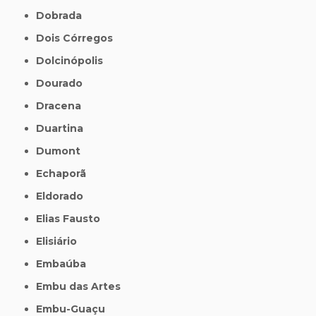
Dobrada
Dois Córregos
Dolcinópolis
Dourado
Dracena
Duartina
Dumont
Echaporã
Eldorado
Elias Fausto
Elisiário
Embaúba
Embu das Artes
Embu-Guaçu