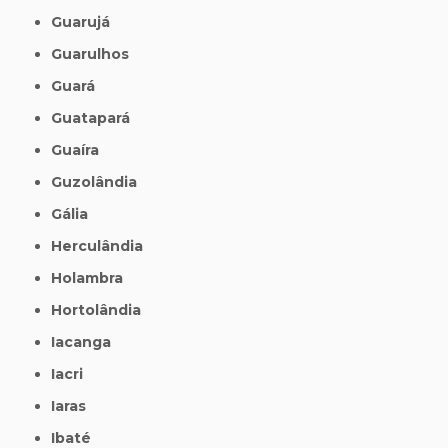
Guarujá
Guarulhos
Guará
Guatapará
Guaíra
Guzolândia
Gália
Herculândia
Holambra
Hortolândia
Iacanga
Iacri
Iaras
Ibaté