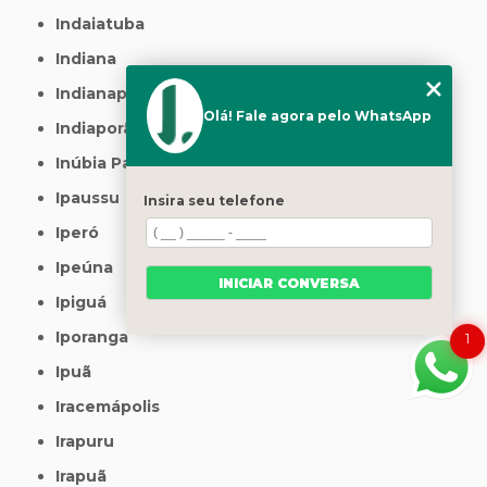
Indaiatuba
Indiana
Indianapolis
Olá! Fale agora pelo WhatsApp
Indiaporã
Inúbia Paulista
Ipaussu
Insira seu telefone
Iperó
Ipeúna
INICIAR CONVERSA
Ipiguá
Iporanga
1
Ipuã
Iracemápolis
Irapuru
Irapuã