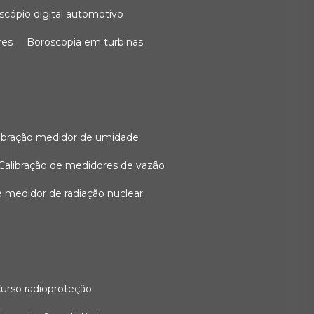
oscópio digital automotivo
res
boroscopia em turbinas
alibração medidor de umidade
calibração de medidores de vazão
de medidor de radiação nuclear
curso radioproteção