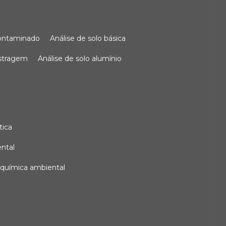
 contaminado
análise de solo básica
ostragem
análise de solo alumínio
tica
ental
e química ambiental