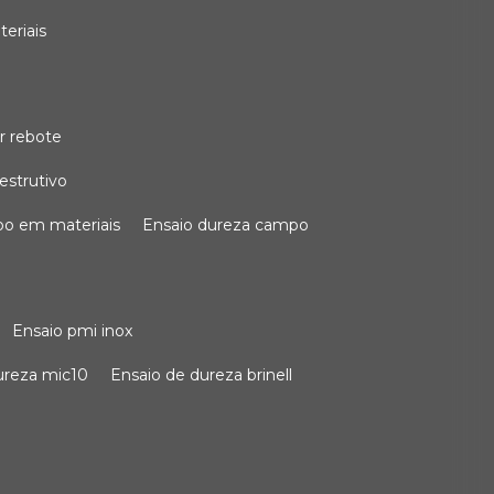
teriais
r rebote
estrutivo
po em materiais
ensaio dureza campo
ensaio pmi inox
dureza mic10
ensaio de dureza brinell