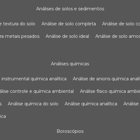
análises de solos e sedimentos
de textura do solo
análise de solo completa
análise de solo
para metais pesados
análise de solo ideal
análise de solo am
análises químicas
se instrumental química analítica
análise de anions química analí
nálise controle e química ambiental
análise físico química ambi
s
análise química do solo
análise química analítica
anális
ica
boroscópios