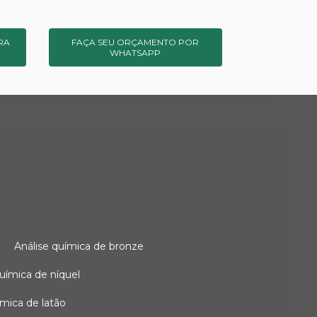
RA
FAÇA SEU ORÇAMENTO POR
WHATSAPP
o
análise química de bronze
 química de níquel
uímica de latão