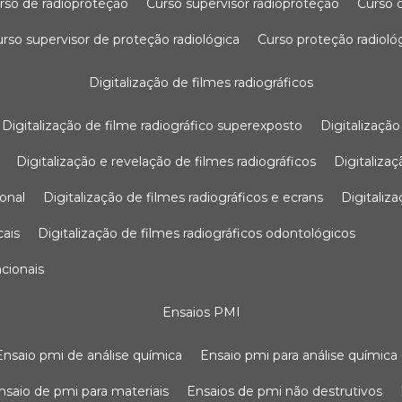
urso de radioproteção
curso supervisor radioproteção
curso
curso supervisor de proteção radiológica
curso proteção radioló
digitalização de filmes radiográficos
digitalização de filme radiográfico superexposto
digitalizaçã
digitalização e revelação de filmes radiográficos
digitaliz
ional
digitalização de filmes radiográficos e ecrans
digitali
cais
digitalização de filmes radiográficos odontológicos
ncionais
ensaios PMI
ensaio pmi de análise química
ensaio pmi para análise química
ensaio de pmi para materiais
ensaios de pmi não destrutivos