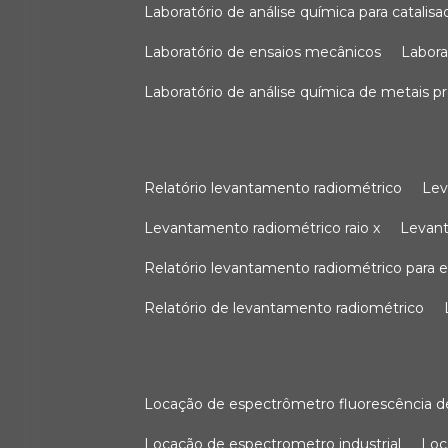
laboratório de análise química para catali
laboratório de ensaios mecânicos
labor
laboratório de análise química de metais p
relatório levantamento radiométrico
le
levantamento radiométrico raio x
levan
relatório levantamento radiométrico para
relatório de levantamento radiométrico
locação de espectrômetro fluorescência de
locação de espectrometro industrial
lo