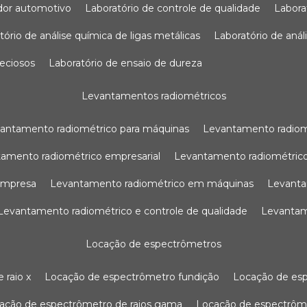
sador automotivo
laboratório de controle de qualidade
labor
atório de análise química de ligas metálicas
laboratório de aná
reciosos
laboratório de ensaio de dureza
levantamentos radiométricos
vantamento radiométrico para máquinas
levantamento radio
tamento radiométrico empresarial
levantamento radiométrico
 empresa
levantamento radiométrico em máquinas
levant
levantamento radiométrico e controle de qualidade
levanta
locação de espectrômetros
 raio x
locação de espectrômetro fundição
locação de es
cação de espectrômetro de raios gama
locação de espectrôm