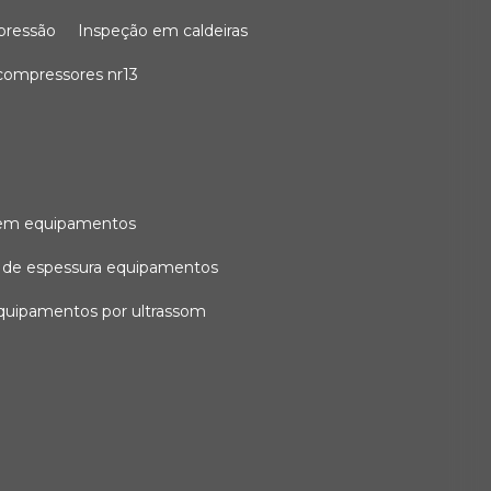
 pressão
inspeção em caldeiras
compressores nr13
l em equipamentos
o de espessura equipamentos
equipamentos por ultrassom