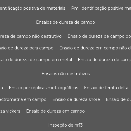
dentificação positiva de materiais
pmi identificação positiva ma
ensaios de dureza de campo
dureza de campo não destrutivo
ensaio de dureza de campo po
nsaio de dureza para campo
ensaio de dureza em campo não d
nsaio de dureza de campo em metal
ensaio de dureza de cam
ensaios não destrutivos
ia
ensaio por réplicas metalográficas
ensaio de ferrita delta
pectrometria em campo
ensaio de dureza shore
ensaio de 
eza vickers
ensaio de dureza em campo
inspeção de nr13