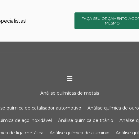
FAÇA SEU ORÇAMENTO AGO
ecialistas!
MESMO
análise químicas de metais
lise química de catalisador automotivo
análise química de our
química de aço inoxidável
análise química de titânio
análise
ímica de liga metálica
análise química de aluminio
análise q