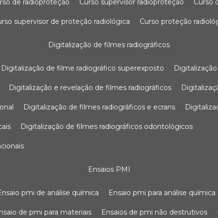
urso de radioproteção
curso supervisor radioproteção
curso
curso supervisor de proteção radiológica
curso proteção radioló
digitalização de filmes radiográficos
digitalização de filme radiográfico superexposto
digitalizaçã
digitalização e revelação de filmes radiográficos
digitaliz
ional
digitalização de filmes radiográficos e ecrans
digitali
cais
digitalização de filmes radiográficos odontológicos
ncionais
ensaios PMI
ensaio pmi de análise química
ensaio pmi para análise química
ensaio de pmi para materiais
ensaios de pmi não destrutivos