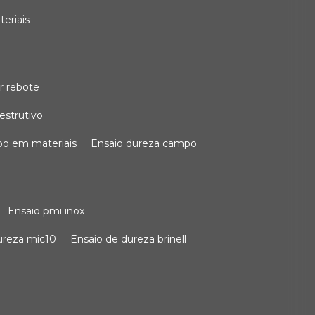
teriais
r rebote
estrutivo
po em materiais
ensaio dureza campo
ensaio pmi inox
dureza mic10
ensaio de dureza brinell