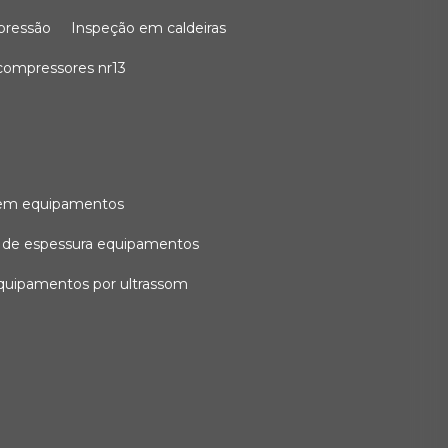
 pressão
inspeção em caldeiras
compressores nr13
l em equipamentos
o de espessura equipamentos
equipamentos por ultrassom