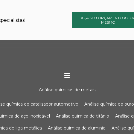
FAÇA SEU ORÇAMENTO AGO
ecialistas!
MESMO
análise químicas de metais
lise química de catalisador automotivo
análise química de our
química de aço inoxidável
análise química de titânio
análise
ímica de liga metálica
análise química de aluminio
análise q