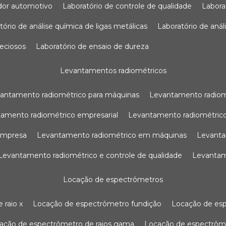
sador automotivo
laboratório de controle de qualidade
labor
atório de análise química de ligas metálicas
laboratório de aná
reciosos
laboratório de ensaio de dureza
levantamentos radiométricos
vantamento radiométrico para máquinas
levantamento radio
tamento radiométrico empresarial
levantamento radiométrico
 empresa
levantamento radiométrico em máquinas
levant
levantamento radiométrico e controle de qualidade
levanta
locação de espectrômetros
 raio x
locação de espectrômetro fundição
locação de es
cação de espectrômetro de raios gama
locação de espectrôm