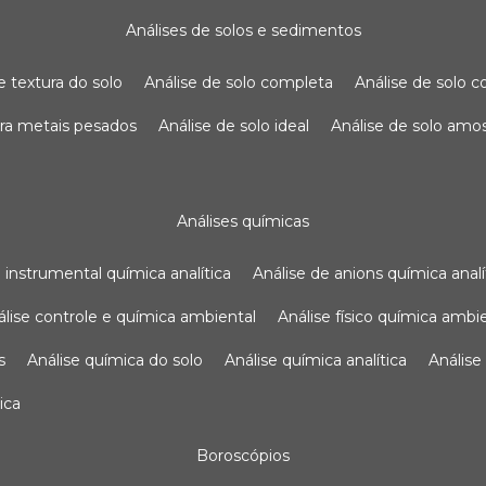
análises de solos e sedimentos
de textura do solo
análise de solo completa
análise de solo
para metais pesados
análise de solo ideal
análise de solo am
análises químicas
se instrumental química analítica
análise de anions química analí
nálise controle e química ambiental
análise físico química ambi
s
análise química do solo
análise química analítica
anális
ica
boroscópios