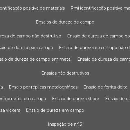
dentificação positiva de materiais
pmi identificação positiva ma
ensaios de dureza de campo
dureza de campo não destrutivo
ensaio de dureza de campo po
nsaio de dureza para campo
ensaio de dureza em campo não d
nsaio de dureza de campo em metal
ensaio de dureza de cam
ensaios não destrutivos
ia
ensaio por réplicas metalográficas
ensaio de ferrita delta
pectrometria em campo
ensaio de dureza shore
ensaio de 
eza vickers
ensaio de dureza em campo
inspeção de nr13