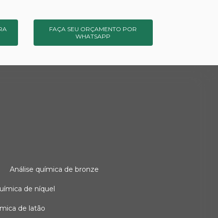
RA
FAÇA SEU ORÇAMENTO POR
WHATSAPP
o
análise química de bronze
 química de níquel
uímica de latão