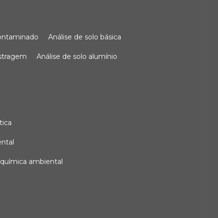
 contaminado
análise de solo básica
ostragem
análise de solo alumínio
tica
ental
e química ambiental