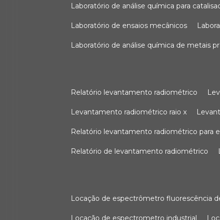
laboratório de análise química para catali
laboratório de ensaios mecânicos
labor
laboratório de análise química de metais p
relatório levantamento radiométrico
le
levantamento radiométrico raio x
levan
relatório levantamento radiométrico para
relatório de levantamento radiométrico
locação de espectrômetro fluorescência de
locação de espectrometro industrial
lo