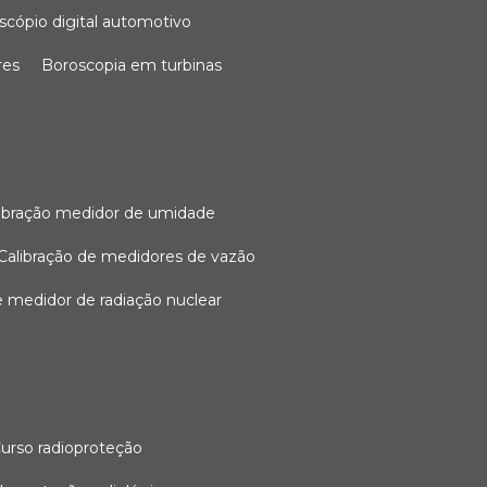
oscópio digital automotivo
res
boroscopia em turbinas
alibração medidor de umidade
calibração de medidores de vazão
de medidor de radiação nuclear
curso radioproteção