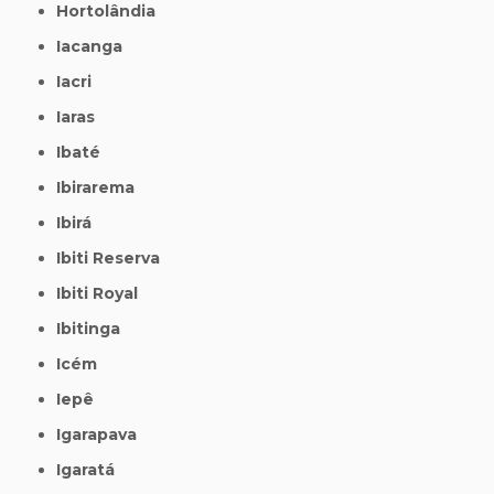
Hortolândia
Iacanga
Iacri
Iaras
Ibaté
Ibirarema
Ibirá
Ibiti Reserva
Ibiti Royal
Ibitinga
Icém
Iepê
Igarapava
Igaratá