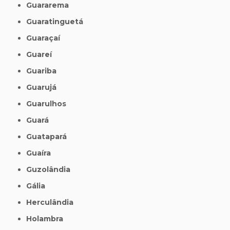
Guararema
Guaratinguetá
Guaraçaí
Guareí
Guariba
Guarujá
Guarulhos
Guará
Guatapará
Guaíra
Guzolândia
Gália
Herculândia
Holambra