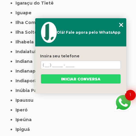
Igaraçu do Tietê
Iguape
Ilha Comprida
Ilha Solteira
Olá! Fale agora pelo WhatsApp
Ilhabela
Indaiatuba
Insira seu telefone
Indiana
Indianapolis
INICIAR CONVERSA
Indiaporã
Inúbia Paulista
1
Ipaussu
Iperó
Ipeúna
Ipiguá