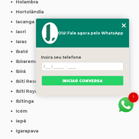
Holambra
Hortolândia
Iacanga
Iacri
Olá! Fale agora pelo WhatsApp
Iaras
Ibaté
Insira seu telefone
Ibirarema
Ibirá
INICIAR CONVERSA
Ibiti Reserva
Ibiti Royal
1
Ibitinga
Icém
Iepê
Igarapava