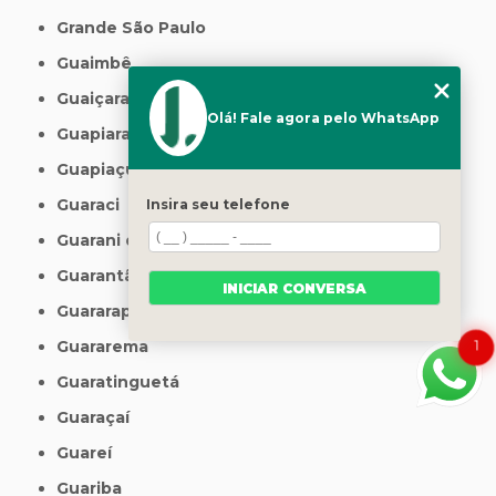
Grande São Paulo
Guaimbê
Guaiçara
Olá! Fale agora pelo WhatsApp
Guapiara
Guapiaçu
Guaraci
Insira seu telefone
Guarani d'Oeste
Guarantã
INICIAR CONVERSA
Guararapes
1
Guararema
Guaratinguetá
Guaraçaí
Guareí
Guariba