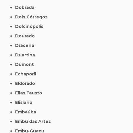
Dobrada
Dois Córregos
Dolcinópolis
Dourado
Dracena
Duartina
Dumont
Echaporã
Eldorado
Elias Fausto
Elisiário
Embaúba
Embu das Artes
Embu-Guaçu