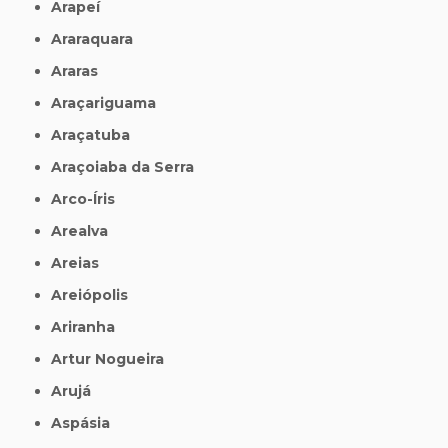
Arapeí
Araraquara
Araras
Araçariguama
Araçatuba
Araçoiaba da Serra
Arco-Íris
Arealva
Areias
Areiópolis
Ariranha
Artur Nogueira
Arujá
Aspásia