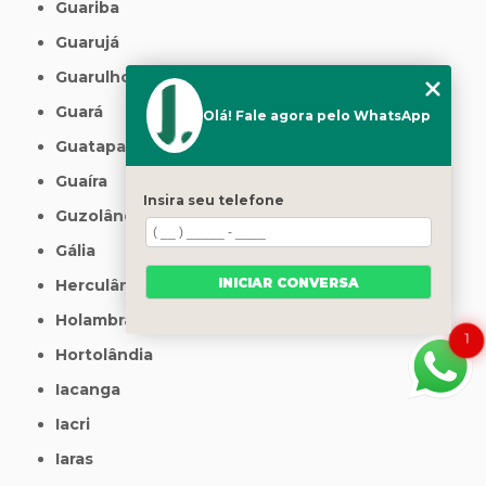
Guariba
Guarujá
Guarulhos
Guará
Olá! Fale agora pelo WhatsApp
Guatapará
Guaíra
Insira seu telefone
Guzolândia
Gália
INICIAR CONVERSA
Herculândia
Holambra
1
Hortolândia
Iacanga
Iacri
Iaras