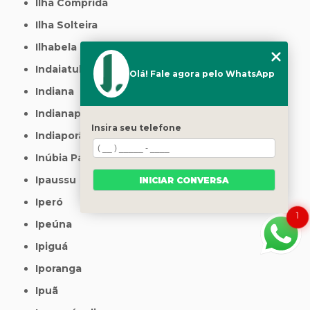
Ilha Comprida
Ilha Solteira
Ilhabela
Indaiatuba
Olá! Fale agora pelo WhatsApp
Indiana
Indianapolis
Insira seu telefone
Indiaporã
Inúbia Paulista
Ipaussu
INICIAR CONVERSA
Iperó
1
Ipeúna
Ipiguá
Iporanga
Ipuã