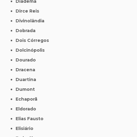
Diadema
Dirce Reis
Divinolândia
Dobrada
Dois Córregos
Dolcinópolis
Dourado
Dracena
Duartina
Dumont
Echaporã
Eldorado
Elias Fausto
Elisiário