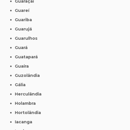
Guaraçaí
Guareí
Guariba
Guarujá
Guarulhos
Guará
Guatapará
Guaíra
Guzolândia
Gália
Herculândia
Holambra
Hortolândia
Iacanga