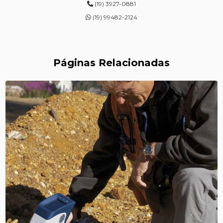
(19) 3927-0881
ENSAIOS DE DUREZA DE CAMPO
(19) 99482-2124
INSPEÇÃO DE NR13
LEVANTAMENTOS RADIOMÉTRICOS
Páginas Relacionadas
LOCAÇÃO DE ESPECTRÔMETROS
MANUTENÇÃO DE MEDIDORES DE RADIAÇÃO
MANUTENÇÃO EM ESPECTRÔMETROS
MEDIÇÃO DE FERRITA
RADIOGRAFIA INDUSTRIAL
RADIOPROTEÇÃO
RÉPLICAS METALOGRÁFICAS