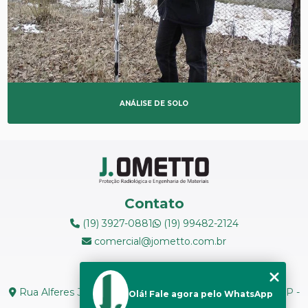
ANÁLISE DE SOLO
Contato
(19) 3927-0881
(19) 99482-2124
comercial@jometto.com.br
Endereço
Rua Alferes José Caetano, N 1665 - Centro Piracicaba - SP -
Olá! Fale agora pelo WhatsApp
CEP: 13400-126