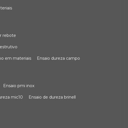
teriais
r rebote
estrutivo
po em materiais
ensaio dureza campo
ensaio pmi inox
dureza mic10
ensaio de dureza brinell