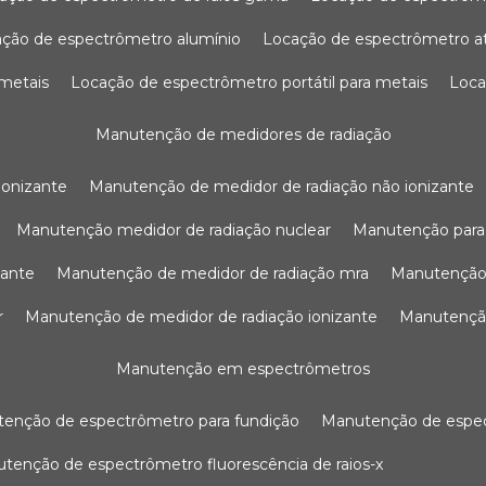
ação de espectrômetro alumínio
locação de espectrômetro 
 metais
locação de espectrômetro portátil para metais
loc
manutenção de medidores de radiação
ionizante
manutenção de medidor de radiação não ionizante
manutenção medidor de radiação nuclear
manutenção para
zante
manutenção de medidor de radiação mra
manutenção
r
manutenção de medidor de radiação ionizante
manutenç
manutenção em espectrômetros
utenção de espectrômetro para fundição
manutenção de esp
nutenção de espectrômetro fluorescência de raios-x