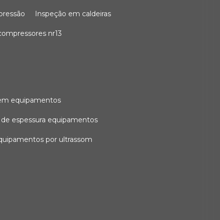
 pressão
inspeção em caldeiras
compressores nr13
l em equipamentos
o de espessura equipamentos
equipamentos por ultrassom