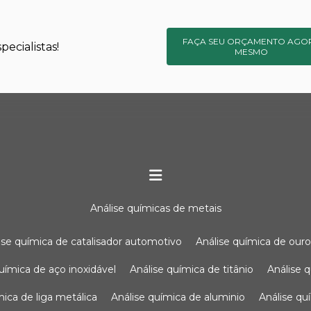
FAÇA SEU ORÇAMENTO AGO
ecialistas!
MESMO
análise químicas de metais
lise química de catalisador automotivo
análise química de our
química de aço inoxidável
análise química de titânio
análise
ímica de liga metálica
análise química de aluminio
análise q