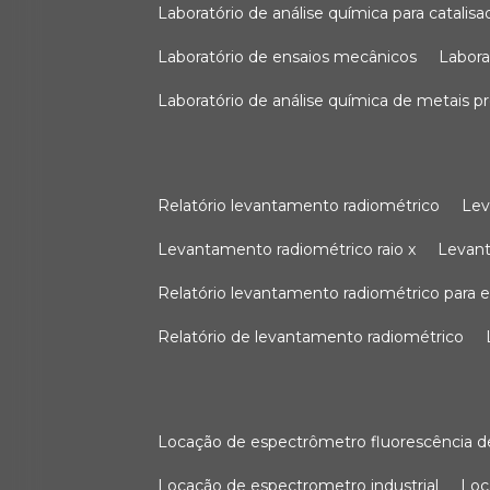
laboratório de análise química para catali
laboratório de ensaios mecânicos
labor
laboratório de análise química de metais p
relatório levantamento radiométrico
le
levantamento radiométrico raio x
levan
relatório levantamento radiométrico para
relatório de levantamento radiométrico
locação de espectrômetro fluorescência de
locação de espectrometro industrial
lo