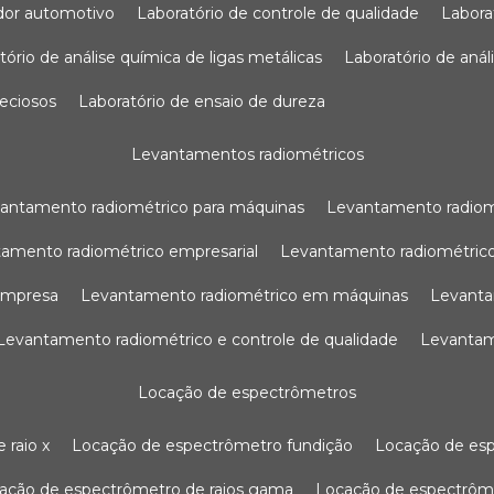
sador automotivo
laboratório de controle de qualidade
labor
atório de análise química de ligas metálicas
laboratório de aná
reciosos
laboratório de ensaio de dureza
levantamentos radiométricos
vantamento radiométrico para máquinas
levantamento radio
tamento radiométrico empresarial
levantamento radiométrico
 empresa
levantamento radiométrico em máquinas
levant
levantamento radiométrico e controle de qualidade
levanta
locação de espectrômetros
 raio x
locação de espectrômetro fundição
locação de es
cação de espectrômetro de raios gama
locação de espectrôm