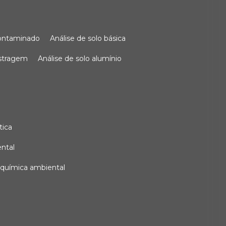
 contaminado
análise de solo básica
ostragem
análise de solo alumínio
tica
ental
e química ambiental