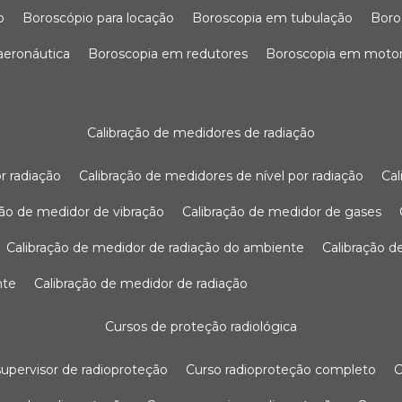
o
boroscópio para locação
boroscopia em tubulação
bor
 aeronáutica
boroscopia em redutores
boroscopia em moto
calibração de medidores de radiação
r radiação
calibração de medidores de nível por radiação
c
ação de medidor de vibração
calibração de medidor de gases
calibração de medidor de radiação do ambiente
calibração 
nte
calibração de medidor de radiação
cursos de proteção radiológica
 supervisor de radioproteção
curso radioproteção completo