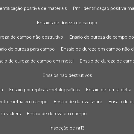
dentificação positiva de materiais
pmi identificação positiva ma
ensaios de dureza de campo
dureza de campo não destrutivo
ensaio de dureza de campo po
nsaio de dureza para campo
ensaio de dureza em campo não d
nsaio de dureza de campo em metal
ensaio de dureza de cam
ensaios não destrutivos
ia
ensaio por réplicas metalográficas
ensaio de ferrita delta
pectrometria em campo
ensaio de dureza shore
ensaio de 
eza vickers
ensaio de dureza em campo
inspeção de nr13