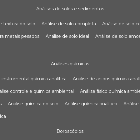
análises de solos e sedimentos
de textura do solo
análise de solo completa
análise de solo
para metais pesados
análise de solo ideal
análise de solo am
análises químicas
se instrumental química analítica
análise de anions química analí
nálise controle e química ambiental
análise físico química ambi
s
análise química do solo
análise química analítica
anális
ica
boroscópios