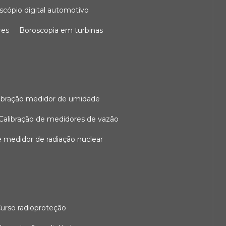
oscópio digital automotivo
res
boroscopia em turbinas
alibração medidor de umidade
calibração de medidores de vazão
de medidor de radiação nuclear
curso radioproteção