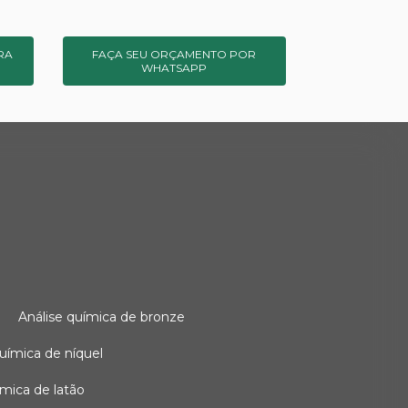
RA
FAÇA SEU ORÇAMENTO POR
WHATSAPP
o
análise química de bronze
 química de níquel
uímica de latão