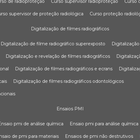
urso de radioproteção
curso supervisor radioproteção
curso
curso supervisor de proteção radiológica
curso proteção radioló
digitalização de filmes radiográficos
digitalização de filme radiográfico superexposto
digitalizaçã
digitalização e revelação de filmes radiográficos
digitaliz
ional
digitalização de filmes radiográficos e ecrans
digitali
cais
digitalização de filmes radiográficos odontológicos
ncionais
ensaios PMI
ensaio pmi de análise química
ensaio pmi para análise química
ensaio de pmi para materiais
ensaios de pmi não destrutivos