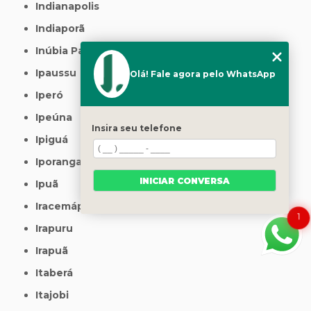
Indianapolis
Indiaporã
Inúbia Paulista
Ipaussu
Olá! Fale agora pelo WhatsApp
Iperó
Ipeúna
Insira seu telefone
Ipiguá
Iporanga
INICIAR CONVERSA
Ipuã
Iracemápolis
1
Irapuru
Irapuã
Itaberá
Itajobi