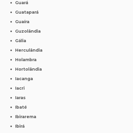
Guará
Guatapará
Guaíra
Guzolândia
Gália
Herculândia
Holambra
Hortolândia
Iacanga
Iacri
Iaras
Ibaté
Ibirarema
Ibirá