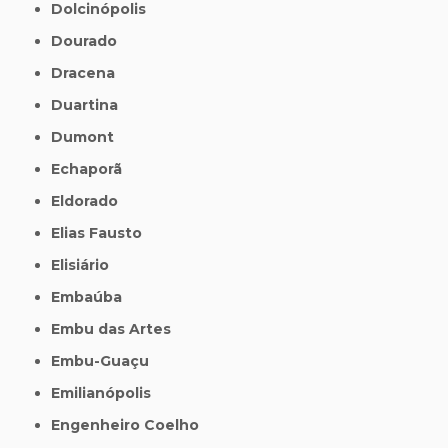
Dolcinópolis
Dourado
Dracena
Duartina
Dumont
Echaporã
Eldorado
Elias Fausto
Elisiário
Embaúba
Embu das Artes
Embu-Guaçu
Emilianópolis
Engenheiro Coelho