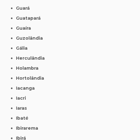
Guará
Guatapará
Guaíra
Guzolândia
Gália
Herculândia
Holambra
Hortolândia
Iacanga
Iacri
Iaras
Ibaté
Ibirarema
Ibirá