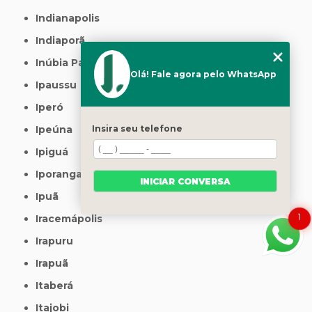
Indianapolis
Indiaporã
Inúbia Paulista
Olá! Fale agora pelo WhatsApp
Ipaussu
Iperó
Ipeúna
Insira seu telefone
Ipiguá
Iporanga
INICIAR CONVERSA
Ipuã
1
Iracemápolis
Irapuru
Irapuã
Itaberá
Itajobi