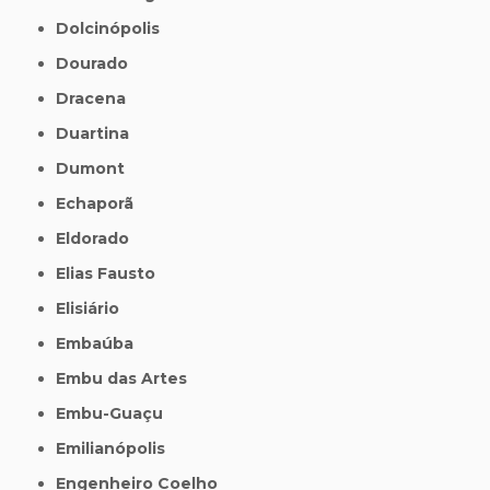
Dolcinópolis
Dourado
Dracena
Duartina
Dumont
Echaporã
Eldorado
Elias Fausto
Elisiário
Embaúba
Embu das Artes
Embu-Guaçu
Emilianópolis
Engenheiro Coelho