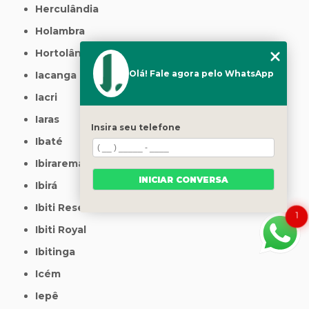
Herculândia
Holambra
Hortolândia
Olá! Fale agora pelo WhatsApp
Iacanga
Iacri
Iaras
Insira seu telefone
Ibaté
Ibirarema
INICIAR CONVERSA
Ibirá
Ibiti Reserva
1
Ibiti Royal
Ibitinga
Icém
Iepê