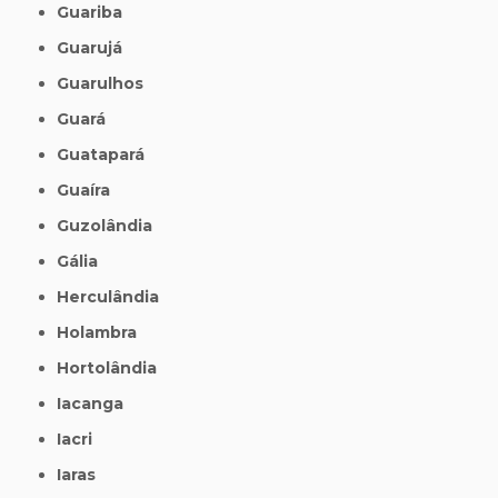
Guariba
Guarujá
Guarulhos
Guará
Guatapará
Guaíra
Guzolândia
Gália
Herculândia
Holambra
Hortolândia
Iacanga
Iacri
Iaras