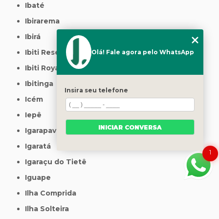
Ibaté
Ibirarema
Ibirá
Ibiti Reserva
Olá! Fale agora pelo WhatsApp
Ibiti Royal
Ibitinga
Insira seu telefone
Icém
Iepê
INICIAR CONVERSA
Igarapava
Igaratá
1
Igaraçu do Tietê
Iguape
Ilha Comprida
Ilha Solteira