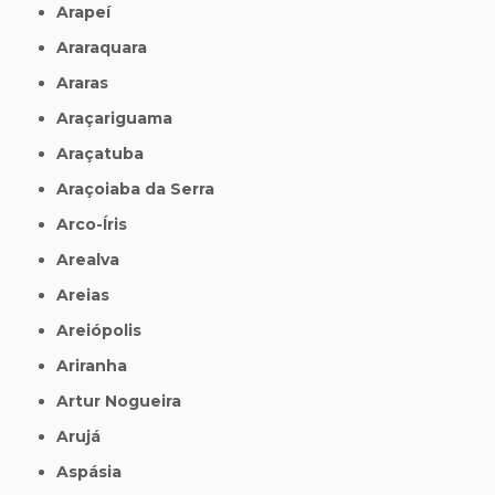
Arapeí
Araraquara
Araras
Araçariguama
Araçatuba
Araçoiaba da Serra
Arco-Íris
Arealva
Areias
Areiópolis
Ariranha
Artur Nogueira
Arujá
Aspásia