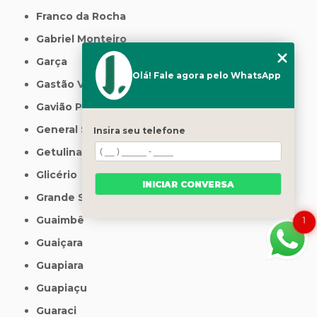
Franco da Rocha
Gabriel Monteiro
Garça
Olá! Fale agora pelo WhatsApp
Gastão Vidigal
Gavião Peixoto
General Salgado
Insira seu telefone
Getulina
Glicério
INICIAR CONVERSA
Grande São Paulo
Guaimbê
1
Guaiçara
Guapiara
Guapiaçu
Guaraci