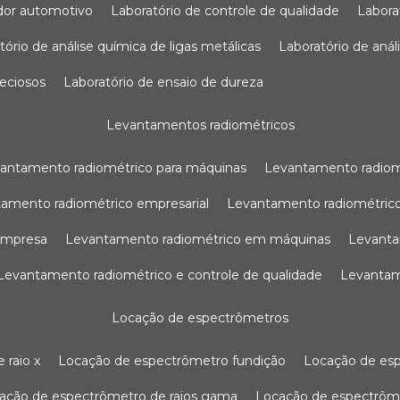
sador automotivo
laboratório de controle de qualidade
labor
atório de análise química de ligas metálicas
laboratório de aná
reciosos
laboratório de ensaio de dureza
levantamentos radiométricos
vantamento radiométrico para máquinas
levantamento radio
tamento radiométrico empresarial
levantamento radiométrico
 empresa
levantamento radiométrico em máquinas
levant
levantamento radiométrico e controle de qualidade
levanta
locação de espectrômetros
 raio x
locação de espectrômetro fundição
locação de es
cação de espectrômetro de raios gama
locação de espectrôm