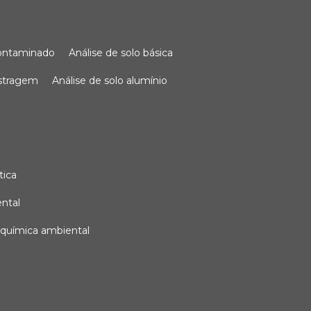
 contaminado
análise de solo básica
ostragem
análise de solo alumínio
tica
ental
e química ambiental