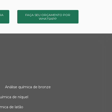
RA
FAÇA SEU ORÇAMENTO POR
WHATSAPP
o
análise química de bronze
 química de níquel
uímica de latão