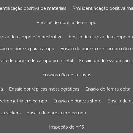
dentificação positiva de materiais
pmi identificação positiva ma
ensaios de dureza de campo
dureza de campo não destrutivo
ensaio de dureza de campo po
nsaio de dureza para campo
ensaio de dureza em campo não d
nsaio de dureza de campo em metal
ensaio de dureza de cam
ensaios não destrutivos
ia
ensaio por réplicas metalográficas
ensaio de ferrita delta
pectrometria em campo
ensaio de dureza shore
ensaio de 
eza vickers
ensaio de dureza em campo
inspeção de nr13