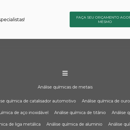
FAÇA SEU ORÇAMENTO AGO
ecialistas!
MESMO
análise químicas de metais
lise química de catalisador automotivo
análise química de our
química de aço inoxidável
análise química de titânio
análise
ímica de liga metálica
análise química de aluminio
análise q