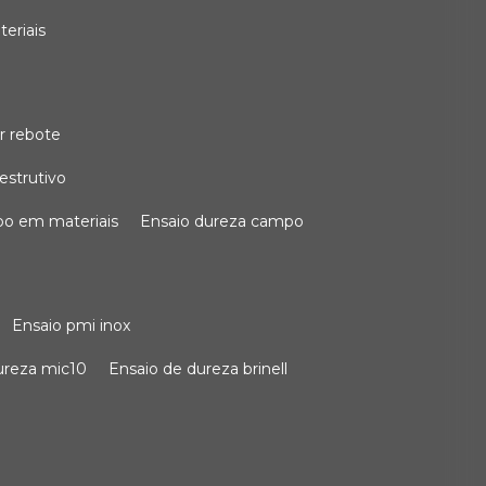
teriais
r rebote
estrutivo
po em materiais
ensaio dureza campo
ensaio pmi inox
dureza mic10
ensaio de dureza brinell