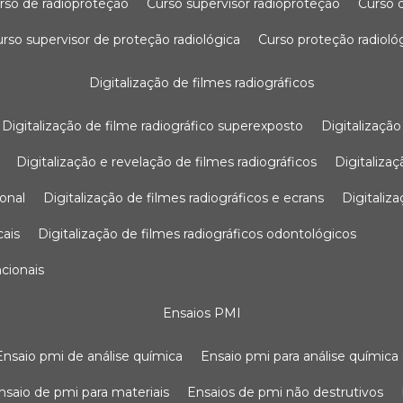
urso de radioproteção
curso supervisor radioproteção
curso
curso supervisor de proteção radiológica
curso proteção radioló
digitalização de filmes radiográficos
digitalização de filme radiográfico superexposto
digitalizaçã
digitalização e revelação de filmes radiográficos
digitaliz
ional
digitalização de filmes radiográficos e ecrans
digitali
cais
digitalização de filmes radiográficos odontológicos
ncionais
ensaios PMI
ensaio pmi de análise química
ensaio pmi para análise química
ensaio de pmi para materiais
ensaios de pmi não destrutivos