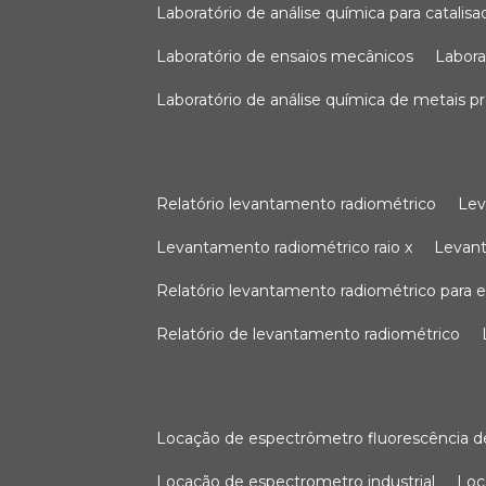
laboratório de análise química para catali
laboratório de ensaios mecânicos
labor
laboratório de análise química de metais p
relatório levantamento radiométrico
le
levantamento radiométrico raio x
levan
relatório levantamento radiométrico para
relatório de levantamento radiométrico
locação de espectrômetro fluorescência de
locação de espectrometro industrial
lo