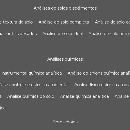
análises de solos e sedimentos
de textura do solo
análise de solo completa
análise de solo
para metais pesados
análise de solo ideal
análise de solo am
análises químicas
se instrumental química analítica
análise de anions química analí
nálise controle e química ambiental
análise físico química ambi
s
análise química do solo
análise química analítica
anális
ica
boroscópios