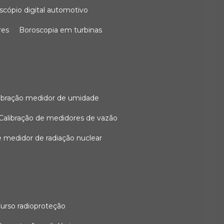
oscópio digital automotivo
res
boroscopia em turbinas
alibração medidor de umidade
calibração de medidores de vazão
de medidor de radiação nuclear
curso radioproteção