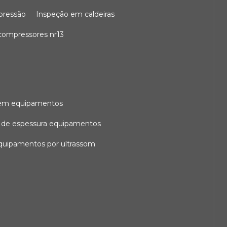
 pressão
inspeção em caldeiras
compressores nr13
l em equipamentos
o de espessura equipamentos
equipamentos por ultrassom