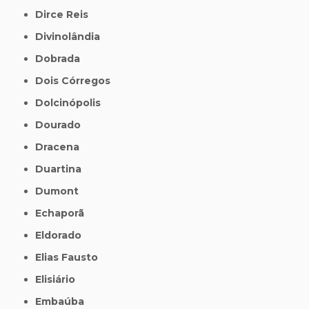
Dirce Reis
Divinolândia
Dobrada
Dois Córregos
Dolcinópolis
Dourado
Dracena
Duartina
Dumont
Echaporã
Eldorado
Elias Fausto
Elisiário
Embaúba