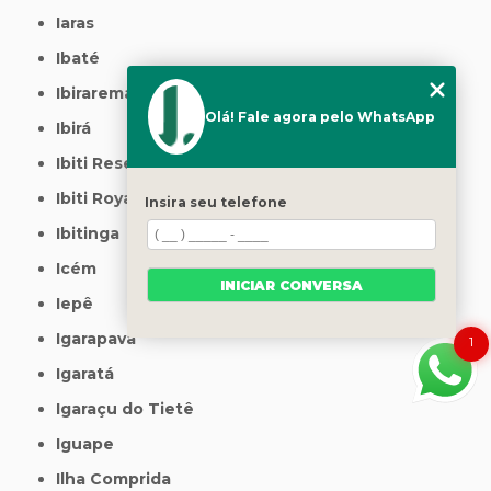
Iaras
Ibaté
Ibirarema
Olá! Fale agora pelo WhatsApp
Ibirá
Ibiti Reserva
Ibiti Royal
Insira seu telefone
Ibitinga
Icém
INICIAR CONVERSA
Iepê
Igarapava
1
Igaratá
Igaraçu do Tietê
Iguape
Ilha Comprida